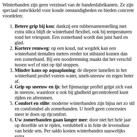
Winterbanden zijn geen verzinsel van de bandenfabrikanten. Ze zijn
speciaal ontwikkeld voor koude omstandigheden en bieden concrete
voordelen:
Betere grip bij kou
: dankzij een rubbersamenstelling met
extra silica blijft de winterband flexibel, ook bij temperaturen
rond het vriespunt. Een zomerband wordt dan juist hard en
glad.
Kortere remweg
: op een koud, nat wegdek kan een
winterband tientallen meters eerder tot stilstand komen dan
een zomerband. Bij een noodremming maakt dat het verschil
tussen wel of niet op tijd stoppen.
Minder kans op aquaplaning
: de diepere lamellen in het
winterband profiel voeren water, smelt-sneeuw en regen beter
af.
Grip op sneeuw en ijs
: het fijnmazige profiel grijpt zich vast
in sneeuw, waardoor u ook bij gladheid gecontroleerd kunt
rijden en afremmen.
Comfort en stilte
: moderne winterbanden zijn bijna net zo stil
en comfortabel als zomerbanden. U hoeft geen concessies
meer te doen op rijcomfort.
Uw zomerbanden gaan langer mee
: door niet het hele jaar
op dezelfde set te rijden, verdubbelt u in feite de levensduur
van beide sets. Per saldo kosten winterbanden nauwelijks
extra.