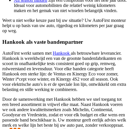
All season banden
zijn een compromis voor het hele jaar door.
Ideaal voor automobilisten die relatief weinig kilometers
maken en het gemak van niet wisselen belangrijk vinden.
Weet u niet welke keuze past bij uw situatie? Uw AutoFirst monteur
helpt u op basis van uw auto, rijgedrag en kilometers per jaar graag
op weg.
Hankook als vaste bandenpartner
AutoFirst werkt samen met
Hankook
als betrouwbare leverancier.
Hankook is wereldwijd een van de grootste bandenfabrikanten en
scoort in onafhankelijke tests consistent goed op grip, remweg,
rolweerstand en levensduur. Voor elke banden categorie heeft
Hankook een sterke lijn: de Ventus en Kinergy Eco voor zomer,
Winter i*cept voor winter, en Kinergy 4S2 voor all season. Ook
voor elektrische auto's is er de speciale Ion lijn, ontwikkeld om extra
belasting en stille werking te combineren.
Door de samenwerking met Hankook hebben we snel toegang tot
een breed assortiment in vrijwel elke maat. Naast Hankook voeren
we ook andere kwaliteitsmerken zoals Michelin, Continental,
Goodyear en Vredestein, zodat er voor elk budget en elke wens een
passende band beschikbaar is. Uw monteur geeft eerlijk advies welk
merk en welke lijn het beste bij uw auto past, zonder verkooppraat.