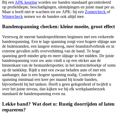
Bij een
APK keuring
worden uw banden standaard gecontroleerd
op profieldiepte, beschadigingen, uitstulpingen en juiste maat per as.
Maar u hoeft niet te wachten tot uw APK: bij een
Zomercheck
of
Wintercheck
nemen we de banden ook altijd mee.
Bandenspanning checken: kleine moeite, groot effect
Verreweg de meeste bandenproblemen beginnen met een verkeerde
bandenspanning. Een te lage spanning zorgt voor hogere slijtage aan
de buitenranden, een langere remweg, meer brandstofverbruik en in
extreme gevallen zelfs oververhitting van de band. Te hoge
spanning geeft minder grip en meer slijtage in het midden. De juiste
bandenspanning voor uw auto vindt u op een sticker aan de
binnenkant van de bestuurdersportier, in het instructieboekje of soms
op de tankklep. Rijdt u met een zwaar beladen auto of met een
aanhanger, dan is een hogere spanning nodig. Controleer de
spanning minimaal een keer per maand bij koude banden,
bijvoorbeeld bij het tanken. Heeft u geen gelegenheid of twijfelt u
over het juiste niveau, dan kijken we bij elk werkplaatsbezoek
standaard de bandenspanning even na.
Lekke band? Wat doet u: Rustig doorrijden of laten
repareren?