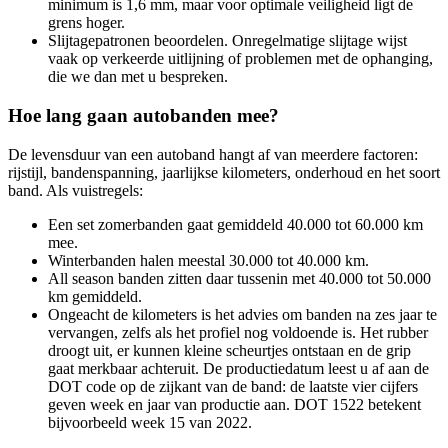
minimum is 1,6 mm, maar voor optimale veiligheid ligt de
grens hoger.
Slijtagepatronen beoordelen. Onregelmatige slijtage wijst
vaak op verkeerde uitlijning of problemen met de ophanging,
die we dan met u bespreken.
Hoe lang gaan autobanden mee?
De levensduur van een autoband hangt af van meerdere factoren:
rijstijl, bandenspanning, jaarlijkse kilometers, onderhoud en het soort
band. Als vuistregels:
Een set zomerbanden gaat gemiddeld 40.000 tot 60.000 km
mee.
Winterbanden halen meestal 30.000 tot 40.000 km.
All season banden zitten daar tussenin met 40.000 tot 50.000
km gemiddeld.
Ongeacht de kilometers is het advies om banden na zes jaar te
vervangen, zelfs als het profiel nog voldoende is. Het rubber
droogt uit, er kunnen kleine scheurtjes ontstaan en de grip
gaat merkbaar achteruit. De productiedatum leest u af aan de
DOT code op de zijkant van de band: de laatste vier cijfers
geven week en jaar van productie aan. DOT 1522 betekent
bijvoorbeeld week 15 van 2022.