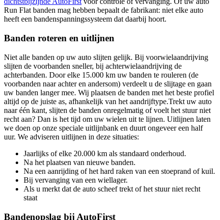
dichtstbijzijnde AutoFirst
voor controle of vervanging. Of uw auto
Run Flat banden mag hebben bepaalt de fabrikant: niet elke auto
heeft een bandenspanningssysteem dat daarbij hoort.
Banden roteren en uitlijnen
Niet alle banden op uw auto slijten gelijk. Bij voorwielaandrijving
slijten de voorbanden sneller, bij achterwielaandrijving de
achterbanden. Door elke 15.000 km uw banden te rouleren (de
voorbanden naar achter en andersom) verdeelt u de slijtage en gaan
uw banden langer mee. Wij plaatsen de banden met het beste profiel
altijd op de juiste as, afhankelijk van het aandrijftype.Trekt uw auto
naar één kant, slijten de banden onregelmatig of voelt het stuur niet
recht aan? Dan is het tijd om uw wielen uit te lijnen. Uitlijnen laten
we doen op onze speciale uitlijnbank en duurt ongeveer een half
uur. We adviseren uitlijnen in deze situaties:
Jaarlijks of elke 20.000 km als standaard onderhoud.
Na het plaatsen van nieuwe banden.
Na een aanrijding of het hard raken van een stoeprand of kuil.
Bij vervanging van een wiellager.
Als u merkt dat de auto scheef trekt of het stuur niet recht
staat
Bandenopslag bij AutoFirst