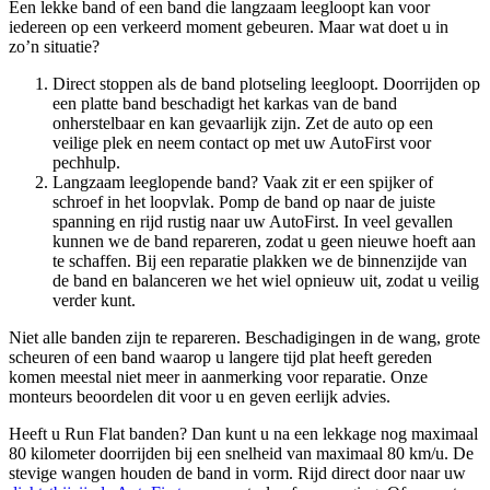
Een lekke band of een band die langzaam leegloopt kan voor
iedereen op een verkeerd moment gebeuren. Maar wat doet u in
zo’n situatie?
Direct stoppen als de band plotseling leegloopt. Doorrijden op
een platte band beschadigt het karkas van de band
onherstelbaar en kan gevaarlijk zijn. Zet de auto op een
veilige plek en neem contact op met uw AutoFirst voor
pechhulp.
Langzaam leeglopende band? Vaak zit er een spijker of
schroef in het loopvlak. Pomp de band op naar de juiste
spanning en rijd rustig naar uw AutoFirst. In veel gevallen
kunnen we de band repareren, zodat u geen nieuwe hoeft aan
te schaffen. Bij een reparatie plakken we de binnenzijde van
de band en balanceren we het wiel opnieuw uit, zodat u veilig
verder kunt.
Niet alle banden zijn te repareren. Beschadigingen in de wang, grote
scheuren of een band waarop u langere tijd plat heeft gereden
komen meestal niet meer in aanmerking voor reparatie. Onze
monteurs beoordelen dit voor u en geven eerlijk advies.
Heeft u Run Flat banden? Dan kunt u na een lekkage nog maximaal
80 kilometer doorrijden bij een snelheid van maximaal 80 km/u. De
stevige wangen houden de band in vorm. Rijd direct door naar uw