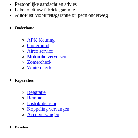
Persoonlijke aandacht en advies
U behoudt uw fabrieksgarantie
AutoFirst Mobiliteitsgarantie bij pech onderweg
Onderhoud
APK Keuring
Onderhoud
Airco service
Motorolie verversen
Zomercheck
Wintercheck
Reparaties
Reparatie
Remmen
Distributieriem
Koppeling vervangen
Accu vervangen
Banden