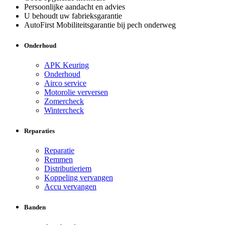
Persoonlijke aandacht en advies
U behoudt uw fabrieksgarantie
AutoFirst Mobiliteitsgarantie bij pech onderweg
Onderhoud
APK Keuring
Onderhoud
Airco service
Motorolie verversen
Zomercheck
Wintercheck
Reparaties
Reparatie
Remmen
Distributieriem
Koppeling vervangen
Accu vervangen
Banden