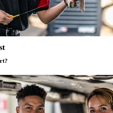
st
rt?