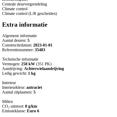
Centrale deurvergrendeling
Climate control
Climate control (L/R gescheiden)
Extra informatie
Algemene informatie
Aantal deuren:
5
Constructiedatum:
2023-01-01
Referentienummer:
35483
Technische informatie
Vermogen:
258 kW
(351 PK)
Aandrijving:
Achterwielaandrijving
Ledig gewicht:
1 kg
Interieur
Interieurkleur:
antraciet
Aantal zitplaatsen:
5
Milieu
CO₂-uitstoot:
0 g/km
Emissieklasse:
Euro 6