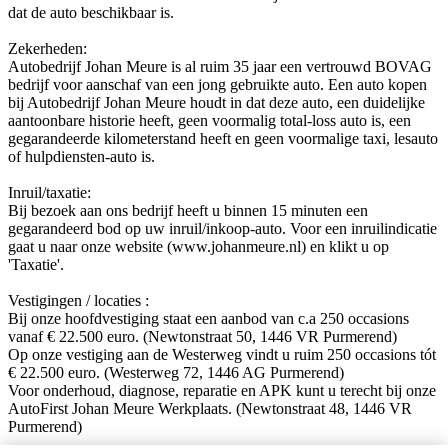
dat de auto beschikbaar is.
Zekerheden:
Autobedrijf Johan Meure is al ruim 35 jaar een vertrouwd BOVAG
bedrijf voor aanschaf van een jong gebruikte auto. Een auto kopen
bij Autobedrijf Johan Meure houdt in dat deze auto, een duidelijke
aantoonbare historie heeft, geen voormalig total-loss auto is, een
gegarandeerde kilometerstand heeft en geen voormalige taxi, lesauto
of hulpdiensten-auto is.
Inruil/taxatie:
Bij bezoek aan ons bedrijf heeft u binnen 15 minuten een
gegarandeerd bod op uw inruil/inkoop-auto. Voor een inruilindicatie
gaat u naar onze website (www.johanmeure.nl) en klikt u op
'Taxatie'.
Vestigingen / locaties :
Bij onze hoofdvestiging staat een aanbod van c.a 250 occasions
vanaf € 22.500 euro. (Newtonstraat 50, 1446 VR Purmerend)
Op onze vestiging aan de Westerweg vindt u ruim 250 occasions tót
€ 22.500 euro. (Westerweg 72, 1446 AG Purmerend)
Voor onderhoud, diagnose, reparatie en APK kunt u terecht bij onze
AutoFirst Johan Meure Werkplaats. (Newtonstraat 48, 1446 VR
Purmerend)