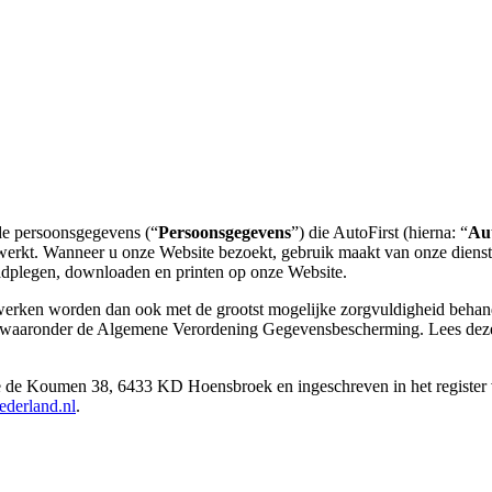
 de persoonsgegevens (“
Persoonsgegevens
”) die AutoFirst (hierna: “
Aut
werkt. Wanneer u onze Website bezoekt, gebruik maakt van onze dienst
aadplegen, downloaden en printen op onze Website.
werken worden dan ook met de grootst mogelijke zorgvuldigheid behan
t, waaronder de Algemene Verordening Gegevensbescherming. Lees deze 
 aan de de Koumen 38, 6433 KD Hoensbroek en ingeschreven in het reg
ederland.nl
.