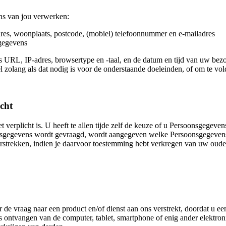
ns van jou verwerken:
res, woonplaats, postcode, (mobiel) telefoonnummer en e-mailadres
kgegevens
ls URL, IP-adres, browsertype en -taal, en de datum en tijd van uw b
sel zolang als dat nodig is voor de onderstaande doeleinden, of om te vo
icht
 verplicht is. U heeft te allen tijde zelf de keuze of u Persoonsgegeve
gegevens wordt gevraagd, wordt aangegeven welke Persoonsgegevens n
rstrekken, indien je daarvoor toestemming hebt verkregen van uw ouder
e vraag naar een product en/of dienst aan ons verstrekt, doordat u ee
s ontvangen van de computer, tablet, smartphone of enig ander elektr