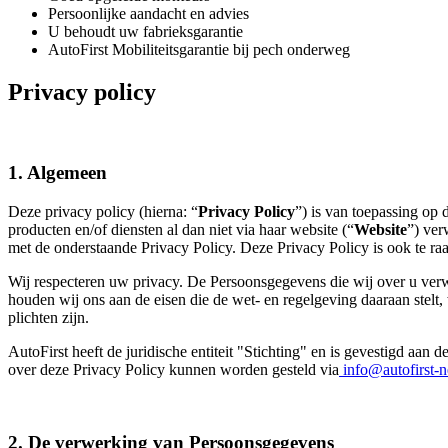
Persoonlijke aandacht en advies
U behoudt uw fabrieksgarantie
AutoFirst Mobiliteitsgarantie bij pech onderweg
Privacy policy
1. Algemeen
Deze privacy policy (hierna: “
Privacy Policy
”) is van toepassing op
producten en/of diensten al dan niet via haar website (“
Website
”) ver
met de onderstaande Privacy Policy. Deze Privacy Policy is ook te r
Wij respecteren uw privacy. De Persoonsgegevens die wij over u ver
houden wij ons aan de eisen die de wet- en regelgeving daaraan stel
plichten zijn.
AutoFirst heeft de juridische entiteit "Stichting" en is gevestigd
over deze Privacy Policy kunnen worden gesteld via
info@autofirst-n
2. De verwerking van Persoonsgegevens