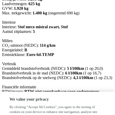
Laadvermogen:
625 kg
GVW:
1.920 kg
Max. trekgewicht:
1.400 kg
(ongeremd 690 kg)
Interieur
Interieur:
Stof meco mistral zwart, Stof
Aantal zitplaatsen:
5
Milieu
CO₂-uitstoot (NEDC):
114 g/km
Energielabel:
B
Emissieklasse:
Euro 6d-TEMP
Verbruik
Gemiddeld brandstofverbruik (NEDC):
5 l/100km
(1 op 20,0)
Brandstofverbruik in de stad (NEDC):
6 l/100km
(1 op 16,7)
Brandstofverbruik op de snelweg (NEDC):
4,3 l/100km
(1 op 23,3)
Financiële informatie
BTW/marge:
BTW niet verrekenbaar voor ondernemers
(margeregeling)
We value your privacy
Garantie
By clicking “Accept All Cookies”, you agree to the storing of
BOVAG 40-Puntencheck:
Ja
cookies on your device to enhance site navigation, analyze site