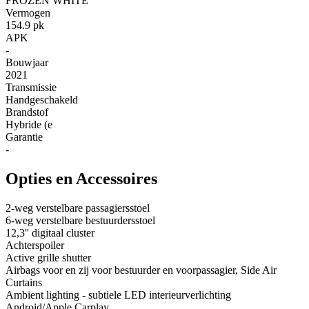
FROZEN WHITE
Vermogen
154.9 pk
APK
-
Bouwjaar
2021
Transmissie
Handgeschakeld
Brandstof
Hybride (e
Garantie
-
Opties en Accessoires
2-weg verstelbare passagiersstoel
6-weg verstelbare bestuurdersstoel
12,3'' digitaal cluster
Achterspoiler
Active grille shutter
Airbags voor en zij voor bestuurder en voorpassagier, Side Air
Curtains
Ambient lighting - subtiele LED interieurverlichting
Android/Apple Carplay