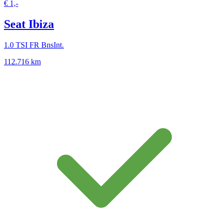
€ 1,-
Seat Ibiza
1.0 TSI FR BnsInt.
112.716 km