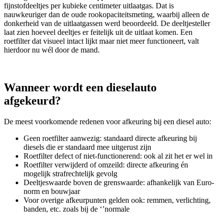
fijnstofdeeltjes per kubieke centimeter uitlaatgas. Dat is
nauwkeuriger dan de oude rookopaciteitsmeting, waarbij alleen de
donkerheid van de uitlaatgassen werd beoordeeld. De deeltjesteller
laat zien hoeveel deeltjes er feitelijk uit de uitlaat komen. Een
roetfilter dat visueel intact lijkt maar niet meer functioneert, valt
hierdoor nu wél door de mand.
Wanneer wordt een dieselauto
afgekeurd?
De meest voorkomende redenen voor afkeuring bij een diesel auto:
Geen roetfilter aanwezig: standaard directe afkeuring bij
diesels die er standaard mee uitgerust zijn
Roetfilter defect of niet-functionerend: ook al zit het er wel in
Roetfilter verwijderd of omzeild: directe afkeuring én
mogelijk strafrechtelijk gevolg
Deeltjeswaarde boven de grenswaarde: afhankelijk van Euro-
norm en bouwjaar
Voor overige afkeurpunten gelden ook: remmen, verlichting,
banden, etc. zoals bij de ‘’normale