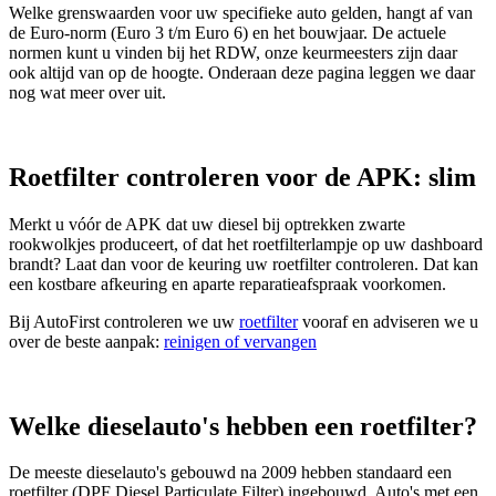
Welke grenswaarden voor uw specifieke auto gelden, hangt af van
de Euro-norm (Euro 3 t/m Euro 6) en het bouwjaar. De actuele
normen kunt u vinden bij het RDW, onze keurmeesters zijn daar
ook altijd van op de hoogte. Onderaan deze pagina leggen we daar
nog wat meer over uit.
Roetfilter controleren voor de APK: slim
Merkt u vóór de APK dat uw diesel bij optrekken zwarte
rookwolkjes produceert, of dat het roetfilterlampje op uw dashboard
brandt? Laat dan voor de keuring uw roetfilter controleren. Dat kan
een kostbare afkeuring en aparte reparatieafspraak voorkomen.
Bij AutoFirst controleren we uw
roetfilter
vooraf en adviseren we u
over de beste aanpak:
reinigen of vervangen
Welke dieselauto's hebben een roetfilter?
De meeste dieselauto's gebouwd na 2009 hebben standaard een
roetfilter (DPF Diesel Particulate Filter) ingebouwd. Auto's met een