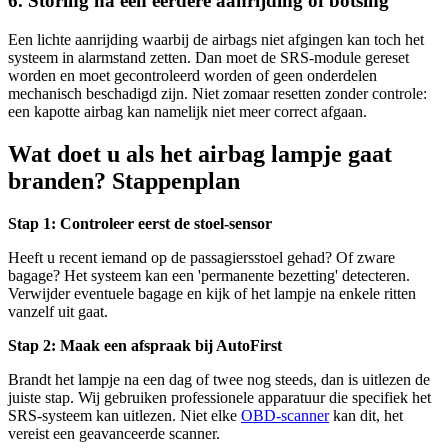
6. Storing na een eerdere aanrijding of botsing
Een lichte aanrijding waarbij de airbags niet afgingen kan toch het
systeem in alarmstand zetten. Dan moet de SRS-module gereset
worden en moet gecontroleerd worden of geen onderdelen
mechanisch beschadigd zijn. Niet zomaar resetten zonder controle:
een kapotte airbag kan namelijk niet meer correct afgaan.
Wat doet u als het airbag lampje gaat
branden? Stappenplan
Stap 1: Controleer eerst de stoel-sensor
Heeft u recent iemand op de passagiersstoel gehad? Of zware
bagage? Het systeem kan een 'permanente bezetting' detecteren.
Verwijder eventuele bagage en kijk of het lampje na enkele ritten
vanzelf uit gaat.
Stap 2: Maak een afspraak bij AutoFirst
Brandt het lampje na een dag of twee nog steeds, dan is uitlezen de
juiste stap. Wij gebruiken professionele apparatuur die specifiek het
SRS-systeem kan uitlezen. Niet elke
OBD-scanner
kan dit, het
vereist een geavanceerde scanner.