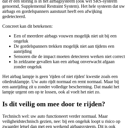
dat er een storing is in het airbagsysteem (ook wel SRS-systeem
genoemd, Supplemental Restraint System). Het hele systeem dat uw
airbags en gordelspanners aanstuurt heeft een afwijking
gedetecteerd.
Concreet kan dit betekenen:
Een of meerdere airbags vouwen mogelijk niet uit bij een
ongeluk
De gordelspanners trekken mogelijk niet aan tijdens een
aanrijding
Sensoren die de impact moeten detecteren werken niet correct
In zeldzame gevallen kan een airbag onverwacht afgaan
zonder ongeluk
Het airbag lampje is geen 'rijden of niet rijden' kwestie zoals een
oliedruklampje. Uw auto rijdt normaal en remt normaal. Maar bij
een aanrijding zit u zonder volledige bescherming. Dat maakt het
lampje urgent om op te lossen, ook al voelt het niet zo.
Is dit veilig om mee door te rijden?
Technisch wel: uw auto functioneert verder normaal. Maar
veiligheidstechnisch gezien, nee: bij een ongeluk loopt u risico op
zwaarder letsel dan met een werkend airbagsysteem. Dit is ook