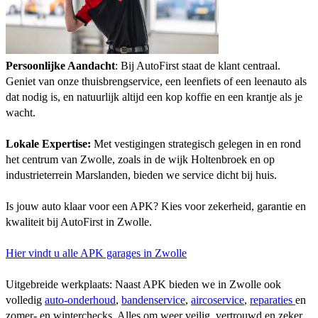
Persoonlijke Aandacht
: Bij AutoFirst staat de klant centraal.
Geniet van onze thuisbrengservice, een leenfiets of een leenauto als
dat nodig is, en natuurlijk altijd een kop koffie en een krantje als je
wacht.
Lokale Expertise:
Met vestigingen strategisch gelegen in en rond
het centrum van Zwolle, zoals in de wijk Holtenbroek en op
industrieterrein Marslanden, bieden we service dicht bij huis.
Is jouw auto klaar voor een APK? Kies voor zekerheid, garantie en
kwaliteit bij AutoFirst in Zwolle.
Hier vindt u alle APK garages in Zwolle
Uitgebreide werkplaats: Naast APK bieden we in Zwolle ook
volledig
auto-onderhoud
,
bandenservice
,
aircoservice
,
reparaties
en
zomer- en winterchecks. Alles om weer veilig, vertrouwd en zeker