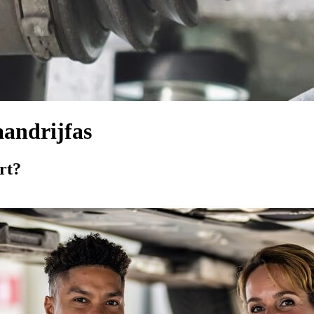
aandrijfas
rt?