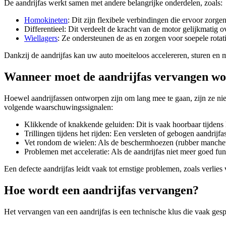
De aandrijfas werkt samen met andere belangrijke onderdelen, zoals:
Homokineten
: Dit zijn flexibele verbindingen die ervoor zorgen
Differentieel: Dit verdeelt de kracht van de motor gelijkmatig o
Wiellagers
: Ze ondersteunen de as en zorgen voor soepele rotati
Dankzij de aandrijfas kan uw auto moeiteloos accelereren, sturen en
Wanneer moet de aandrijfas vervangen w
Hoewel aandrijfassen ontworpen zijn om lang mee te gaan, zijn ze ni
volgende waarschuwingssignalen:
Klikkende of knakkende geluiden: Dit is vaak hoorbaar tijdens 
Trillingen tijdens het rijden: Een versleten of gebogen aandrijf
Vet rondom de wielen: Als de beschermhoezen (rubber manchette
Problemen met acceleratie: Als de aandrijfas niet meer goed fu
Een defecte aandrijfas leidt vaak tot ernstige problemen, zoals verli
Hoe wordt een aandrijfas vervangen?
Het vervangen van een aandrijfas is een technische klus die vaak gespe