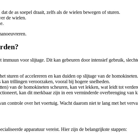
 dat de as soepel draait, zelfs als de wielen bewegen of sturen.
ver de wielen.
e.
 manoeuvreren.
orden?
et immuun voor slijtage. Dit kan gebeuren door intensief gebruik, sle
het sturen of accelereren en kan duiden op slijtage van de homokineten
as kan trillingen veroorzaken, vooral bij hogere snelheden.
n) van de homokineten scheuren, kan vet lekken, wat leidt tot verder
nctioneert, kan dit merkbaar zijn in een verminderde overbrenging van k
es van controle over het voertuig. Wacht daarom niet te lang met het ve
cialiseerde apparatuur vereist. Hier zijn de belangrijkste stappen: