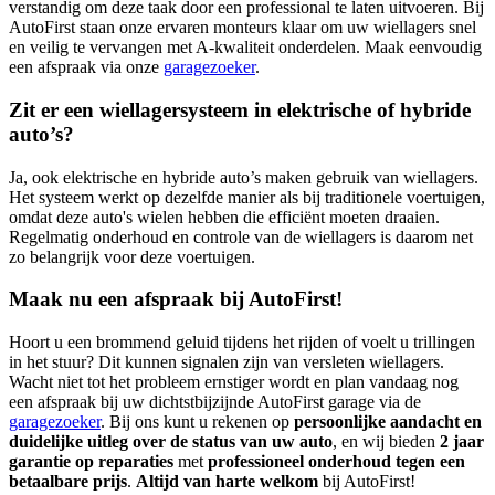
verstandig om deze taak door een professional te laten uitvoeren. Bij
AutoFirst staan onze ervaren monteurs klaar om uw wiellagers snel
en veilig te vervangen met A-kwaliteit onderdelen. Maak eenvoudig
een afspraak via onze
garagezoeker
.
Zit er een wiellagersysteem in elektrische of hybride
auto’s?
Ja, ook elektrische en hybride auto’s maken gebruik van wiellagers.
Het systeem werkt op dezelfde manier als bij traditionele voertuigen,
omdat deze auto's wielen hebben die efficiënt moeten draaien.
Regelmatig onderhoud en controle van de wiellagers is daarom net
zo belangrijk voor deze voertuigen.
Maak nu een afspraak bij AutoFirst!
Hoort u een brommend geluid tijdens het rijden of voelt u trillingen
in het stuur? Dit kunnen signalen zijn van versleten wiellagers.
Wacht niet tot het probleem ernstiger wordt en plan vandaag nog
een afspraak bij uw dichtstbijzijnde AutoFirst garage via de
garagezoeker
. Bij ons kunt u rekenen op
persoonlijke aandacht en
duidelijke uitleg over de status van uw auto
, en wij bieden
2 jaar
garantie op reparaties
met
professioneel onderhoud tegen een
betaalbare prijs
.
Altijd van harte welkom
bij AutoFirst!