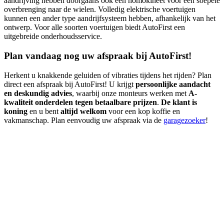
aandrijving hebben doorgaans ook een homokineet voor een soepele
overbrenging naar de wielen. Volledig elektrische voertuigen
kunnen een ander type aandrijfsysteem hebben, afhankelijk van het
ontwerp. Voor alle soorten voertuigen biedt AutoFirst een
uitgebreide onderhoudsservice.
Plan vandaag nog uw afspraak bij AutoFirst!
Herkent u knakkende geluiden of vibraties tijdens het rijden? Plan
direct een afspraak bij AutoFirst! U krijgt
persoonlijke aandacht
en deskundig advies
, waarbij onze monteurs werken met
A-
kwaliteit onderdelen tegen betaalbare prijzen
.
De klant is
koning
en u bent
altijd welkom
voor een kop koffie en
vakmanschap. Plan eenvoudig uw afspraak via de
garagezoeker
!