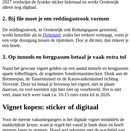
2027 verdwijnt de fysieke sticker helemaal en werkt Oostenrijk
alleen nog digitaal.
2. Bij file moet je een reddingsstrook vormen
De reddingsstrook, in Oostenrijk ook Rettungsgasse genoemd,
werkt hetzelfde als in
Duitsland
: zodra het verkeer vertraagt, vorm je
een vrije doorgang tussen de rijstroken. Doe je dit niet, dan riskeer je
een boete.
3. Op tunnels en bergpassen betaal je vaak extra tol
Naast het gewone vignet gelden op een aantal tunnels en bergpassen
aparte tolheffingen, de zogeheten Sondermautstrecken. Denk aan de
Brennerpas, de Tauerntunnel en de Karawankentunnel richting
Slovenië. Deze tol betaal je bovenop het vignet, niet in plaats
daarvan, en veel toeristen zijn hier niet op voorbereid. Het is niet
veel, maar toch weer vaak ca. 10-15 euro extra tol in 2026.
Vignet kopen: sticker of digitaal
Voor de meeste vakantiegangers is het digitale vignet inmiddels de
makkelijkste keuze, want je regelt het vanaf je bank thuis en hoeft
nergens langs te stoppen. Houd wel rekening met de wachttijd van