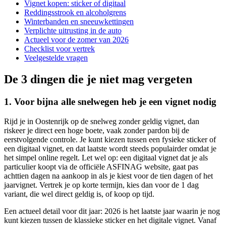
Vignet kopen: sticker of digitaal
Reddingsstrook en alcoholgrens
Winterbanden en sneeuwkettingen
Verplichte uitrusting in de auto
Actueel voor de zomer van 2026
Checklist voor vertrek
Veelgestelde vragen
De 3 dingen die je niet mag vergeten
1. Voor bijna alle snelwegen heb je een vignet nodig
Rijd je in Oostenrijk op de snelweg zonder geldig vignet, dan
riskeer je direct een hoge boete, vaak zonder pardon bij de
eerstvolgende controle. Je kunt kiezen tussen een fysieke sticker of
een digitaal vignet, en dat laatste wordt steeds populairder omdat je
het simpel online regelt. Let wel op: een digitaal vignet dat je als
particulier koopt via de officiële ASFINAG website, gaat pas
achttien dagen na aankoop in als je kiest voor de tien dagen of het
jaarvignet. Vertrek je op korte termijn, kies dan voor de 1 dag
variant, die wel direct geldig is, of koop op tijd.
Een actueel detail voor dit jaar: 2026 is het laatste jaar waarin je nog
kunt kiezen tussen de klassieke sticker en het digitale vignet. Vanaf