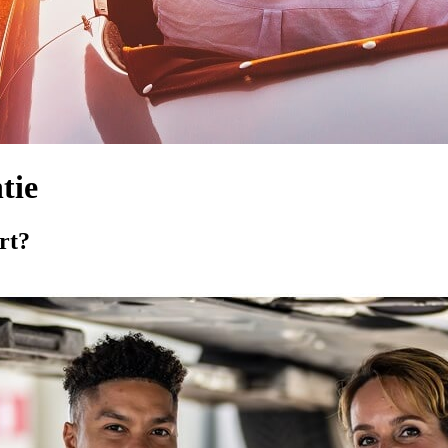
tie
rt?