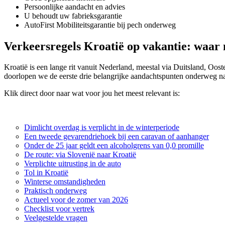
Persoonlijke aandacht en advies
U behoudt uw fabrieksgarantie
AutoFirst Mobiliteitsgarantie bij pech onderweg
Verkeersregels Kroatië op vakantie: waar m
Kroatië is een lange rit vanuit Nederland, meestal via Duitsland, Oos
doorlopen we de eerste drie belangrijke aandachtspunten onderweg naa
Klik direct door naar wat voor jou het meest relevant is:
Dimlicht overdag is verplicht in de winterperiode
Een tweede gevarendriehoek bij een caravan of aanhanger
Onder de 25 jaar geldt een alcoholgrens van 0,0 promille
De route: via Slovenië naar Kroatië
Verplichte uitrusting in de auto
Tol in Kroatië
Winterse omstandigheden
Praktisch onderweg
Actueel voor de zomer van 2026
Checklist voor vertrek
Veelgestelde vragen