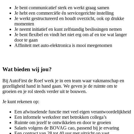
Je bent communicatief sterk en werkt graag samen
Je hebt een commerciële én servicegerichte instelling
Je werkt gestructureerd en houdt overzicht, ook op drukke
momenten
Je neemt initiatief en kunt zelfstandig beslissingen nemen
Je bent flexibel en vindt het niet erg om af en toe wat langer
door te gaan
Affiniteit met auto-elektronica is mooi meegenomen
Wat bieden wij jou?
Bij AutoFirst de Roef werk je in een team waar vakmanschap en
gezelligheid hand in hand gaan. We geven je de ruimte om te
groeien en je rol steeds verder uit te bouwen.
Je kunt rekenen op:
Een afwisselende functie met veel eigen verantwoordelijkheid
Een informele werksfeer met betrokken collega’s
Ruimte om jezelf te ontwikkelen en door te groeien
Salaris volgens de BOVAG cao, passend bij je ervaring
Een contract van 28 tot 40 uur met uitzicht op vast