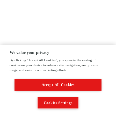
We value your privacy
By clicking “Accept All Cookies”, you agree to the storing of
cookies on your device to enhance site navigation, analyze site
usage, and assist in our marketing efforts.
Schroef jij je carrière op
bij AutoFirst De
Accept All Cookies
Roef
Wil jij deze baan?
Solliciteer dan direct via een van de opties
Cookies Settings
hiernaast. We kijken uit naar je sollicitatie!
Ik wil deze baan!