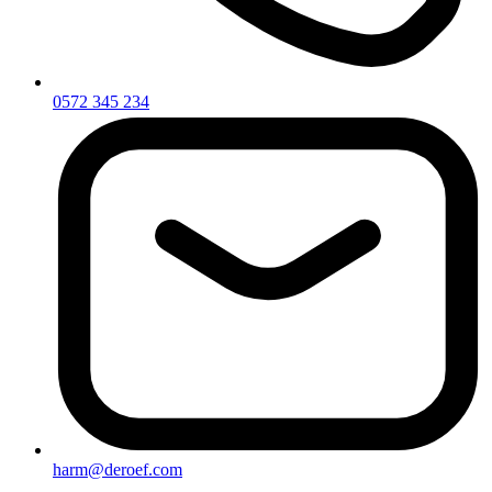
0572 345 234
harm@deroef.com