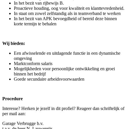
In het bezit van rijbewijs B.
Proactieve houding, oog voor kwaliteit en klanttevredenheid.
In staat om zowel zelfstandig als in teamverband te werken
In het bezit van APK bevoegdheid of bereid deze binnen
korte termijn te behalen
Wij bieden:
Een afwisselende en uitdagende functie in een dynamische
omgeving
Marktconform salaris
Mogelijkheden voor persoonlijke ontwikkeling en groei
binnen het bedrijf
Goede secundaire arbeidsvoorwaarden
Procedure
Interesse? Herken je jezelf in dit profiel? Reageer dan schriftelijk of
per mail aan:
Garage Verbrugge b.v.
t.a.v. de heer N. Lauwereijs