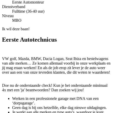
Eerste Automonteur
Dienstverband
Fulltime (36-40 uur)
Niveau
MBO
Ik wil deze baan!
Eerste Autotechnicus
VW golf, Mazda, BMW, Dacia Logan, Seat Ibiza en bestelwagens
van alle merken… Ze komen allemaal voorbij in onze werkplaats en
jij mag eraan werken! En als de job erop zit lever je de auto weer
over aan een van onze tevreden klanten, die dit weten te waarderen!
Doe nu de onderstaande check! Kun je het onderstaande minimaal
4x met een 'ja' beantwoorden? Dan zoeken wij jou!
Werken in een professionele garage met DNA van een
‘dorpsgarage’.
Geen dag is bij ons hetzelfde, elke dag nieuwe uitdagingen.
Je werkt aan alle merken en type auto’s, waardoor je kunt