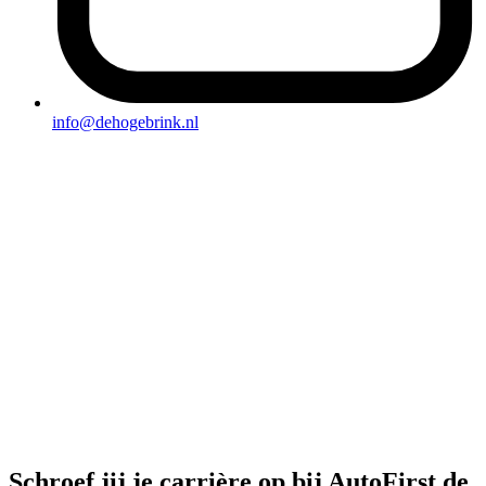
info@dehogebrink.nl
Schroef jij je carrière op
bij AutoFirst de