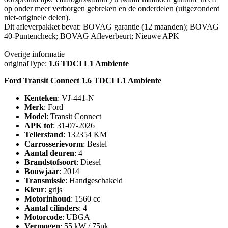
op onder meer verborgen gebreken en de onderdelen (uitgezonderd
niet-originele delen).
Dit afleverpakket bevat: BOVAG garantie (12 maanden); BOVAG
40-Puntencheck; BOVAG Afleverbeurt; Nieuwe APK
Overige informatie
originalType:
1.6 TDCI L1 Ambiente
Ford Transit Connect 1.6 TDCI L1 Ambiente
Kenteken
: VJ-441-N
Merk
: Ford
Model
: Transit Connect
APK tot
: 31-07-2026
Tellerstand
: 132354 KM
Carrosserievorm
: Bestel
Aantal deuren
: 4
Brandstofsoort
: Diesel
Bouwjaar
: 2014
Transmissie
: Handgeschakeld
Kleur
: grijs
Motorinhoud
: 1560 cc
Aantal cilinders
: 4
Motorcode
: UBGA
Vermogen
: 55 kW / 75pk