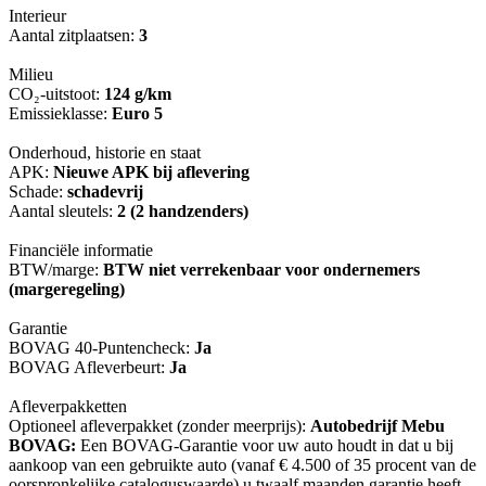
Interieur
Aantal zitplaatsen:
3
Milieu
CO₂-uitstoot:
124 g/km
Emissieklasse:
Euro 5
Onderhoud, historie en staat
APK:
Nieuwe APK bij aflevering
Schade:
schadevrij
Aantal sleutels:
2 (2 handzenders)
Financiële informatie
BTW/marge:
BTW niet verrekenbaar voor ondernemers
(margeregeling)
Garantie
BOVAG 40-Puntencheck:
Ja
BOVAG Afleverbeurt:
Ja
Afleverpakketten
Optioneel afleverpakket (zonder meerprijs):
Autobedrijf Mebu
BOVAG:
Een BOVAG-Garantie voor uw auto houdt in dat u bij
aankoop van een gebruikte auto (vanaf € 4.500 of 35 procent van de
oorspronkelijke cataloguswaarde) u twaalf maanden garantie heeft