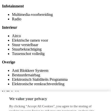
Infotainment
Multimedia-voorbereiding
Radio
Interieur
Airco
Elektrische ramen voor
Stuur verstelbaar
Stuurbekrachtiging
Tussenschot volledig
Overige
Anti Blokkeer Systeem
Bestuurdersairbag
Elektronisch Stabiliteits Programma
Elektronische remkrachtverdeling
Veiligheid
We value your privacy
Alarm klasse 1(startblokkering)
Hill hold functie
By clicking “Accept All Cookies”, you agree to the storing of
cookies on your device to enhance site navigation, analyze site