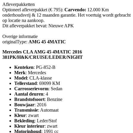
Afleverpakketten
Optioneel afleverpakket (€ 795):
Carvendo:
12.000 Km
onderhoudsvrij & 12 maanden garantie. Het voertuig wordt gebracht
op locatie na aankoop.
Dit afleverpakket bevat: Nieuwe APK
Overige informatie
originalType:
AMG 45 4MATIC
Mercedes CLA AMG 45 4MATIC 2016
381PK/H&K/CRUISE/LEDER/NIGHT
Kenteken
: PG-852-B
Merk
: Mercedes
Model
: CLA-klasse
Tellerstand
: 69099 KM
Carrosserievorm
: Sedan
Aantal deuren
: 4
Brandstofsoort
: Benzine
Bouwjaar
: 2016
Transmissie
: Automaat
Kleur
: zwart
Bekleding
: Leder/Stof
Kleur interieur
: zwart
Motorinhoud
: 1991 cc