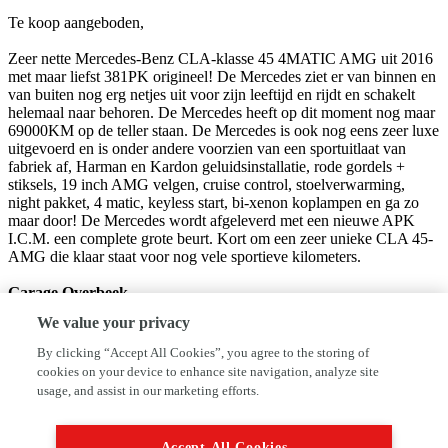
Te koop aangeboden,
Zeer nette Mercedes-Benz CLA-klasse 45 4MATIC AMG uit 2016
met maar liefst 381PK origineel! De Mercedes ziet er van binnen en
van buiten nog erg netjes uit voor zijn leeftijd en rijdt en schakelt
helemaal naar behoren. De Mercedes heeft op dit moment nog maar
69000KM op de teller staan. De Mercedes is ook nog eens zeer luxe
uitgevoerd en is onder andere voorzien van een sportuitlaat van
fabriek af, Harman en Kardon geluidsinstallatie, rode gordels +
stiksels, 19 inch AMG velgen, cruise control, stoelverwarming,
night pakket, 4 matic, keyless start, bi-xenon koplampen en ga zo
maar door! De Mercedes wordt afgeleverd met een nieuwe APK
I.C.M. een complete grote beurt. Kort om een zeer unieke CLA 45-
AMG die klaar staat voor nog vele sportieve kilometers.
Garage Overbeek
Moerbergplantsoen 2
We value your privacy
1972XG IJmuiden
0613865603
By clicking “Accept All Cookies”, you agree to the storing of
info@garage-overbeek.nl
cookies on your device to enhance site navigation, analyze site
usage, and assist in our marketing efforts.
www.garage-overbeek.nl
We hebben ons uiterste best gedaan om alle informatie in deze
Accept All Cookies