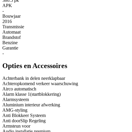
380.5 pk
APK
-
Bouwjaar
2016
Transmissie
Automaat
Brandstof
Benzine
Garantie
-
Opties en Accessoires
Achterbank in delen neerklapbaar
Achteropkomend verkeer waarschuwing
Airco automatisch
Alarm klasse 1(startblokkering)
Alarmsysteem
Aluminium interieur afwerking
AMG-styling
Anti Blokkeer Systeem
Anti doorSlip Regeling
Armsteun voor
Audio installatie premium