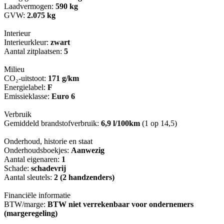
Laadvermogen:
590 kg
GVW:
2.075 kg
Interieur
Interieurkleur:
zwart
Aantal zitplaatsen:
5
Milieu
CO₂-uitstoot:
171 g/km
Energielabel:
F
Emissieklasse:
Euro 6
Verbruik
Gemiddeld brandstofverbruik:
6,9 l/100km
(1 op 14,5)
Onderhoud, historie en staat
Onderhoudsboekjes:
Aanwezig
Aantal eigenaren:
1
Schade:
schadevrij
Aantal sleutels:
2 (2 handzenders)
Financiële informatie
BTW/marge:
BTW niet verrekenbaar voor ondernemers
(margeregeling)