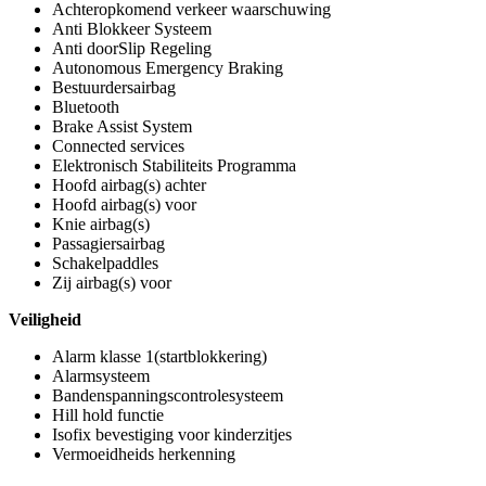
Achteropkomend verkeer waarschuwing
Anti Blokkeer Systeem
Anti doorSlip Regeling
Autonomous Emergency Braking
Bestuurdersairbag
Bluetooth
Brake Assist System
Connected services
Elektronisch Stabiliteits Programma
Hoofd airbag(s) achter
Hoofd airbag(s) voor
Knie airbag(s)
Passagiersairbag
Schakelpaddles
Zij airbag(s) voor
Veiligheid
Alarm klasse 1(startblokkering)
Alarmsysteem
Bandenspanningscontrolesysteem
Hill hold functie
Isofix bevestiging voor kinderzitjes
Vermoeidheids herkenning