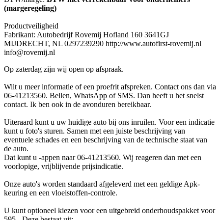
(margeregeling)
Productveiligheid
Fabrikant: Autobedrijf Rovemij Hofland 160 3641GJ
MIJDRECHT, NL 0297239290 http://www.autofirst-rovemij.nl
info@rovemij.nl
Op zaterdag zijn wij open op afspraak.
Wilt u meer informatie of een proefrit afspreken. Contact ons dan via
06-41213560. Bellen, WhatsApp of SMS. Dan heeft u het snelst
contact. Ik ben ook in de avonduren bereikbaar.
Uiteraard kunt u uw huidige auto bij ons inruilen. Voor een indicatie
kunt u foto's sturen. Samen met een juiste beschrijving van
eventuele schades en een beschrijving van de technische staat van
de auto.
Dat kunt u -appen naar 06-41213560. Wij reageren dan met een
voorlopige, vrijblijvende prijsindicatie.
Onze auto's worden standaard afgeleverd met een geldige Apk-
keuring en een vloeistoffen-controle.
U kunt optioneel kiezen voor een uitgebreid onderhoudspakket voor
595.- Deze bestaat uit: