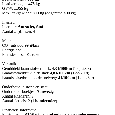
Laadvermogen:
475 kg
GVW:
1.355 kg
Max. trekgewicht:
800 kg
(ongeremd 400 kg)
Interieur
Interieur:
Antraciet, Stof
Aantal zitplaatsen:
4
Milieu
CO₂-uitstoot:
99 g/km
Energielabel:
C
Emissieklasse:
Euro 6
Verbruik
Gemiddeld brandstofverbruik:
4,3 l/100km
(1 op 23,3)
Brandstofverbruik in de stad:
4,8 l/100km
(1 op 20,8)
Brandstofverbruik op de snelweg:
4 l/100km
(1 op 25,0)
Onderhoud, historie en staat
Onderhoudsboekjes:
Aanwezig
Aantal eigenaren:
7
Aantal sleutels:
2 (1 handzender)
Financiële informatie
BTW/marge:
BTW niet verrekenbaar voor ondernemers