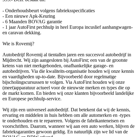
- Onderhoudsbeurt volgens fabrieksspecificaties
- Een nieuwe Apk-Keuring
- 6 Maanden BOVAG garantie
- 1 jaar AutoFirst pechhulp in heel Europa incuslief aanhangwagen-
en caravan dekking.
Wie is Rovemij?
Autobedrijf Rovemij al tientallen jaren een succesvol autobedrijf in
Mijdrecht. Wij zijn aangesloten bij AutoFirst; een van de grootste
ketens van niet merkgebonden, onafhankelijke garage- en
autobedrijven. Via die kwaliteits-organisatie houden wij onze kennis
en vaardigheden up-to-date. Bijvoorbeeld door regelmatige
bijscholingscursussen te volgen. Via AutoFirst houden wij onze
(meet)apparatuur actueel voor de nieuwste merken en types die op
de markt komen. En bieden wij onze klanten bijvoorbeeld landelijke
en Europese pechhulp-service.
Wij zijn een universeel autobedrijf. Dat betekent dat wij de kennis,
ervaring en middelen in huis hebben om alle automerken en -types
te onderhouden en te repareren. Volgens de fabrikanteneisen en
voorschriften. Daarom, wanneer wij aan een auto werken, blijven de
fabrieksgaranties gewoon geldig. En natuurlijk zijn we lid van de