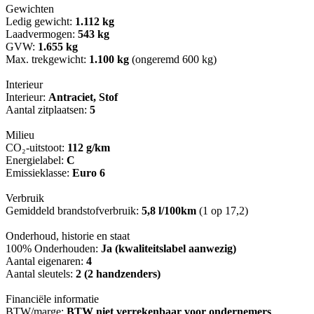
Gewichten
Ledig gewicht:
1.112 kg
Laadvermogen:
543 kg
GVW:
1.655 kg
Max. trekgewicht:
1.100 kg
(ongeremd 600 kg)
Interieur
Interieur:
Antraciet, Stof
Aantal zitplaatsen:
5
Milieu
CO₂-uitstoot:
112 g/km
Energielabel:
C
Emissieklasse:
Euro 6
Verbruik
Gemiddeld brandstofverbruik:
5,8 l/100km
(1 op 17,2)
Onderhoud, historie en staat
100% Onderhouden:
Ja (kwaliteitslabel aanwezig)
Aantal eigenaren:
4
Aantal sleutels:
2 (2 handzenders)
Financiële informatie
BTW/marge:
BTW niet verrekenbaar voor ondernemers