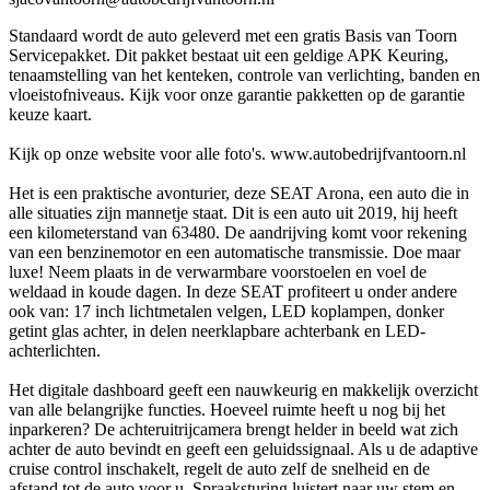
Standaard wordt de auto geleverd met een gratis Basis van Toorn
Servicepakket. Dit pakket bestaat uit een geldige APK Keuring,
tenaamstelling van het kenteken, controle van verlichting, banden en
vloeistofniveaus. Kijk voor onze garantie pakketten op de garantie
keuze kaart.
Kijk op onze website voor alle foto's. www.autobedrijfvantoorn.nl
Het is een praktische avonturier, deze SEAT Arona, een auto die in
alle situaties zijn mannetje staat. Dit is een auto uit 2019, hij heeft
een kilometerstand van 63480. De aandrijving komt voor rekening
van een benzinemotor en een automatische transmissie. Doe maar
luxe! Neem plaats in de verwarmbare voorstoelen en voel de
weldaad in koude dagen. In deze SEAT profiteert u onder andere
ook van: 17 inch lichtmetalen velgen, LED koplampen, donker
getint glas achter, in delen neerklapbare achterbank en LED-
achterlichten.
Het digitale dashboard geeft een nauwkeurig en makkelijk overzicht
van alle belangrijke functies. Hoeveel ruimte heeft u nog bij het
inparkeren? De achteruitrijcamera brengt helder in beeld wat zich
achter de auto bevindt en geeft een geluidssignaal. Als u de adaptive
cruise control inschakelt, regelt de auto zelf de snelheid en de
afstand tot de auto voor u. Spraaksturing luistert naar uw stem en