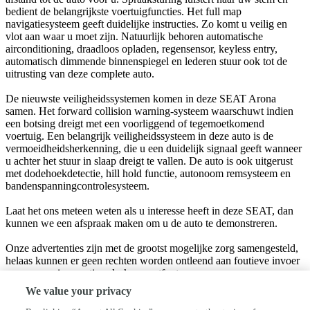
bedient de belangrijkste voertuigfuncties. Het full map
navigatiesysteem geeft duidelijke instructies. Zo komt u veilig en
vlot aan waar u moet zijn. Natuurlijk behoren automatische
airconditioning, draadloos opladen, regensensor, keyless entry,
automatisch dimmende binnenspiegel en lederen stuur ook tot de
uitrusting van deze complete auto.
De nieuwste veiligheidssystemen komen in deze SEAT Arona
samen. Het forward collision warning-systeem waarschuwt indien
een botsing dreigt met een voorliggend of tegemoetkomend
voertuig. Een belangrijk veiligheidssysteem in deze auto is de
vermoeidheidsherkenning, die u een duidelijk signaal geeft wanneer
u achter het stuur in slaap dreigt te vallen. De auto is ook uitgerust
met dodehoekdetectie, hill hold functie, autonoom remsysteem en
bandenspanningcontrolesysteem.
Laat het ons meteen weten als u interesse heeft in deze SEAT, dan
kunnen we een afspraak maken om u de auto te demonstreren.
Onze advertenties zijn met de grootst mogelijke zorg samengesteld,
helaas kunnen er geen rechten worden ontleend aan foutieve invoer
van accessoires, opties, druk -en zetfouten.
We value your privacy
Bedrijfsinformatie