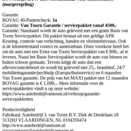
(margeregeling)
Garantie
BOVAG 40-Puntencheck:
Ja
Garantie:
Van Toorn Garantie / servicepakket vanaf 4500,-
Garantie: Standaard wordt de auto geleverd met een gratis Basis van
Toorn Servicepakket. Dit pakket bestaat uit een geldige APK
Keuring, controle van verlichting, banden en vloeistofniveaus. Ook
is de kilometerstand correct en aantoonbaar. Onze voorkeur heeft het
om de auto met een Extra van Toorn Servicepakket van € 898,- af te
leveren. Naast het Basis Servicepakket wordt de auto van binnen en
buiten schoon gemaakt. Tevens krijgt de auto dan een
aflevercontrolebeurt en wordt hij geleverd met 25,- brandstof, 24/7
mobiliteitsgarantie/pechhulp (Europa/thuisservice) en 6 maanden
Van Toorn garantie. De prijs van het MAXI pakket met 12 maanden
BOVAG garantie is € 1.098,-. Meer informatie over de
servicepakketten vindt u op onze website:
https://www.autobedrijfvantoorn.nl/verkoop/garantie-
servicepakketten
Productveiligheid
Fabrikant: Autobedrijf J. van Toorn B.V. Dirk de Derdelaan 18
3132HJ VLAARDINGEN, NL 0104359474
http://www.autobedrijfvantoorn.nl
sjacovantoorn@autobedrijfvantoorn.nl