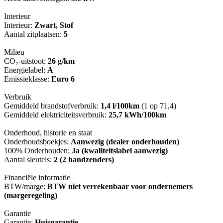
Interieur
Interieur:
Zwart, Stof
Aantal zitplaatsen:
5
Milieu
CO₂-uitstoot:
26 g/km
Energielabel:
A
Emissieklasse:
Euro 6
Verbruik
Gemiddeld brandstofverbruik:
1,4 l/100km
(1 op 71,4)
Gemiddeld elektriciteitsverbruik:
25,7 kWh/100km
Onderhoud, historie en staat
Onderhoudsboekjes:
Aanwezig (dealer onderhouden)
100% Onderhouden:
Ja (kwaliteitslabel aanwezig)
Aantal sleutels:
2 (2 handzenders)
Financiële informatie
BTW/marge:
BTW niet verrekenbaar voor ondernemers
(margeregeling)
Garantie
Garantie:
Huisgarantie