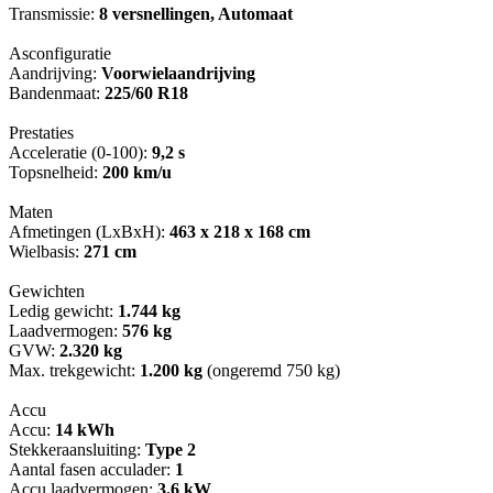
Transmissie:
8 versnellingen, Automaat
Asconfiguratie
Aandrijving:
Voorwielaandrijving
Bandenmaat:
225/60 R18
Prestaties
Acceleratie (0-100):
9,2 s
Topsnelheid:
200 km/u
Maten
Afmetingen (LxBxH):
463 x 218 x 168 cm
Wielbasis:
271 cm
Gewichten
Ledig gewicht:
1.744 kg
Laadvermogen:
576 kg
GVW:
2.320 kg
Max. trekgewicht:
1.200 kg
(ongeremd 750 kg)
Accu
Accu:
14 kWh
Stekkeraansluiting:
Type 2
Aantal fasen acculader:
1
Accu laadvermogen:
3.6 kW