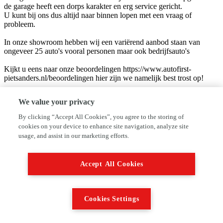
de garage heeft een dorps karakter en erg service gericht.
U kunt bij ons dus altijd naar binnen lopen met een vraag of
probleem.
In onze showroom hebben wij een variërend aanbod staan van
ongeveer 25 auto's vooral personen maar ook bedrijfsauto's
Kijkt u eens naar onze beoordelingen https://www.autofirst-
pietsanders.nl/beoordelingen hier zijn we namelijk best trost op!
Veel van onze klanten zijn 's avonds en in het weekend opzoek naar
We value your privacy
een andere auto.
Mocht u n.a.v. deze advertentie toch nog vragen hebben, dan zijn
By clicking “Accept All Cookies”, you agree to the storing of
wij ook na openingstijden voor u bereikbaar op telefoonnummer 06-
cookies on your device to enhance site navigation, analyze site
53971418
usage, and assist in our marketing efforts.
Garage Piet Sanders
Accept All Cookies
Spoorlaan 35
1911HA Uitgeest
Tel: 0251-342243
Mob: 06-53971418 (buiten openingstijden, whatsapp, sms)
Cookies Settings
E-mail: info@pietsanders.nl
Wij zijn aangesloten bij de BOVAG sinds 1960