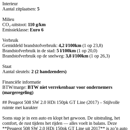
Interieur
Aantal zitplaatsen:
5
Milieu
CO₂-uitstoot:
110 g/km
Emissieklasse:
Euro 6
Verbruik
Gemiddeld brandstofverbruik:
4,2 l/100km
(1 op 23,8)
Brandstofverbruik in de stad:
5 l/100km
(1 op 20,0)
Brandstofverbruik op de snelweg:
3,8 l/100km
(1 op 26,3)
Staat
Aantal sleutels:
2 (2 handzenders)
Financiële informatie
BTW/marge:
BTW niet verrekenbaar voor ondernemers
(margeregeling)
## Peugeot 508 SW 2.0 HDi 150pk GT Line (2017) – Stijlvolle
ruimte met karakter
Soms stap je in een auto en klopt het gewoon. De uitstraling, het
comfort, de rust tijdens het rijden — alles voelt in balans. Deze
**Peugeot 508 SW 2.0 HDi 150pk GT Line uit 2017** is zo’n auto