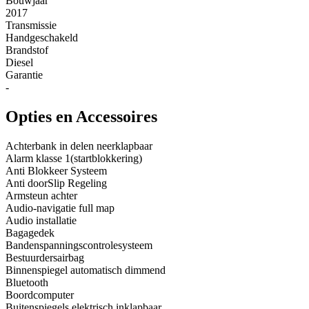
Bouwjaar
2017
Transmissie
Handgeschakeld
Brandstof
Diesel
Garantie
-
Opties en Accessoires
Achterbank in delen neerklapbaar
Alarm klasse 1(startblokkering)
Anti Blokkeer Systeem
Anti doorSlip Regeling
Armsteun achter
Audio-navigatie full map
Audio installatie
Bagagedek
Bandenspanningscontrolesysteem
Bestuurdersairbag
Binnenspiegel automatisch dimmend
Bluetooth
Boordcomputer
Buitenspiegels elektrisch inklapbaar