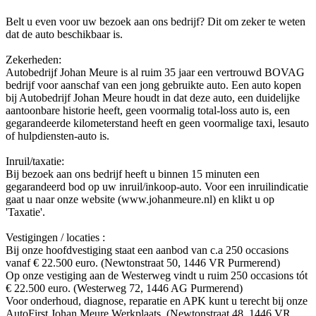
Belt u even voor uw bezoek aan ons bedrijf? Dit om zeker te weten
dat de auto beschikbaar is.
Zekerheden:
Autobedrijf Johan Meure is al ruim 35 jaar een vertrouwd BOVAG
bedrijf voor aanschaf van een jong gebruikte auto. Een auto kopen
bij Autobedrijf Johan Meure houdt in dat deze auto, een duidelijke
aantoonbare historie heeft, geen voormalig total-loss auto is, een
gegarandeerde kilometerstand heeft en geen voormalige taxi, lesauto
of hulpdiensten-auto is.
Inruil/taxatie:
Bij bezoek aan ons bedrijf heeft u binnen 15 minuten een
gegarandeerd bod op uw inruil/inkoop-auto. Voor een inruilindicatie
gaat u naar onze website (www.johanmeure.nl) en klikt u op
'Taxatie'.
Vestigingen / locaties :
Bij onze hoofdvestiging staat een aanbod van c.a 250 occasions
vanaf € 22.500 euro. (Newtonstraat 50, 1446 VR Purmerend)
Op onze vestiging aan de Westerweg vindt u ruim 250 occasions tót
€ 22.500 euro. (Westerweg 72, 1446 AG Purmerend)
Voor onderhoud, diagnose, reparatie en APK kunt u terecht bij onze
AutoFirst Johan Meure Werkplaats. (Newtonstraat 48, 1446 VR