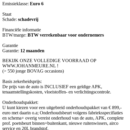
Emissieklasse:
Euro 6
Staat
Schade:
schadevrij
Financiële informatie
BTW/marge:
BTW verrekenbaar voor ondernemers
Garantie
Garantie:
12 maanden
BEKIJK ONZE VOLLEDIGE VOORRAAD OP
WWW.JOHANMEURE.NL !
(> 550 jonge BOVAG occasions)
Basis zekerheidsprijs:
De prijs van de auto is INCLUSIEF een geldige APK,
tenaamstellingskosten, vloeistoffen- en verlichtingscontrole.
Onderhoudspakket:
U kunt kiezen voor een uitgebreid onderhoudspakket van € 899,-
euro met daarin o.a; Onderhoudsbeurt volgens fabrieksspecifiaties
en schema+ overig vereist onderhoud van de auto, APK, complete
prof. poetsbeurt binnen+buitenkant, nieuwe ruitenwissers, airco
service en 20L brandstof.