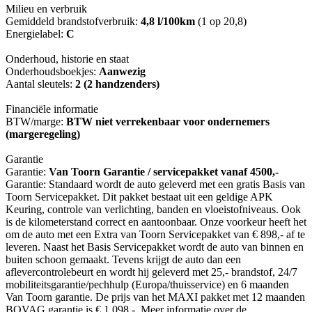
Milieu en verbruik
Gemiddeld brandstofverbruik:
4,8 l/100km
(1 op 20,8)
Energielabel:
C
Onderhoud, historie en staat
Onderhoudsboekjes:
Aanwezig
Aantal sleutels:
2 (2 handzenders)
Financiële informatie
BTW/marge:
BTW niet verrekenbaar voor ondernemers
(margeregeling)
Garantie
Garantie:
Van Toorn Garantie / servicepakket vanaf 4500,-
Garantie: Standaard wordt de auto geleverd met een gratis Basis van
Toorn Servicepakket. Dit pakket bestaat uit een geldige APK
Keuring, controle van verlichting, banden en vloeistofniveaus. Ook
is de kilometerstand correct en aantoonbaar. Onze voorkeur heeft het
om de auto met een Extra van Toorn Servicepakket van € 898,- af te
leveren. Naast het Basis Servicepakket wordt de auto van binnen en
buiten schoon gemaakt. Tevens krijgt de auto dan een
aflevercontrolebeurt en wordt hij geleverd met 25,- brandstof, 24/7
mobiliteitsgarantie/pechhulp (Europa/thuisservice) en 6 maanden
Van Toorn garantie. De prijs van het MAXI pakket met 12 maanden
BOVAG garantie is € 1.098,-. Meer informatie over de