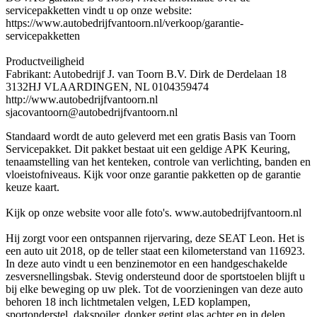
servicepakketten vindt u op onze website:
https://www.autobedrijfvantoorn.nl/verkoop/garantie-
servicepakketten
Productveiligheid
Fabrikant: Autobedrijf J. van Toorn B.V. Dirk de Derdelaan 18
3132HJ VLAARDINGEN, NL 0104359474
http://www.autobedrijfvantoorn.nl
sjacovantoorn@autobedrijfvantoorn.nl
Standaard wordt de auto geleverd met een gratis Basis van Toorn
Servicepakket. Dit pakket bestaat uit een geldige APK Keuring,
tenaamstelling van het kenteken, controle van verlichting, banden en
vloeistofniveaus. Kijk voor onze garantie pakketten op de garantie
keuze kaart.
Kijk op onze website voor alle foto's. www.autobedrijfvantoorn.nl
Hij zorgt voor een ontspannen rijervaring, deze SEAT Leon. Het is
een auto uit 2018, op de teller staat een kilometerstand van 116923.
In deze auto vindt u een benzinemotor en een handgeschakelde
zesversnellingsbak. Stevig ondersteund door de sportstoelen blijft u
bij elke beweging op uw plek. Tot de voorzieningen van deze auto
behoren 18 inch lichtmetalen velgen, LED koplampen,
sportonderstel, dakspoiler, donker getint glas achter en in delen