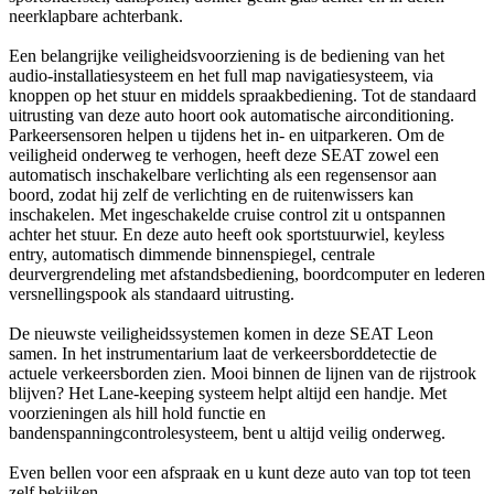
neerklapbare achterbank.
Een belangrijke veiligheidsvoorziening is de bediening van het
audio-installatiesysteem en het full map navigatiesysteem, via
knoppen op het stuur en middels spraakbediening. Tot de standaard
uitrusting van deze auto hoort ook automatische airconditioning.
Parkeersensoren helpen u tijdens het in- en uitparkeren. Om de
veiligheid onderweg te verhogen, heeft deze SEAT zowel een
automatisch inschakelbare verlichting als een regensensor aan
boord, zodat hij zelf de verlichting en de ruitenwissers kan
inschakelen. Met ingeschakelde cruise control zit u ontspannen
achter het stuur. En deze auto heeft ook sportstuurwiel, keyless
entry, automatisch dimmende binnenspiegel, centrale
deurvergrendeling met afstandsbediening, boordcomputer en lederen
versnellingspook als standaard uitrusting.
De nieuwste veiligheidssystemen komen in deze SEAT Leon
samen. In het instrumentarium laat de verkeersborddetectie de
actuele verkeersborden zien. Mooi binnen de lijnen van de rijstrook
blijven? Het Lane-keeping systeem helpt altijd een handje. Met
voorzieningen als hill hold functie en
bandenspanningcontrolesysteem, bent u altijd veilig onderweg.
Even bellen voor een afspraak en u kunt deze auto van top tot teen
zelf bekijken.