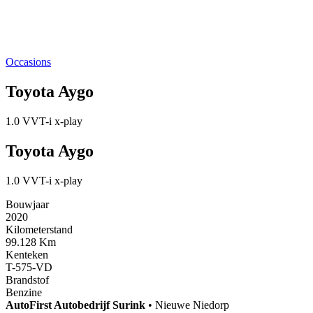
Occasions
Toyota Aygo
1.0 VVT-i x-play
Toyota Aygo
1.0 VVT-i x-play
Bouwjaar
2020
Kilometerstand
99.128 Km
Kenteken
T-575-VD
Brandstof
Benzine
AutoFirst
Autobedrijf Surink
•
Nieuwe Niedorp