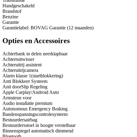
Transmissie
Handgeschakeld
Brandstof
Benzine
Garantie
Garantielabel: BOVAG Garantie (12 maanden)
Opties en Accessoires
Achterbank in delen neerklapbaar
Achterruitwisser
Achteruitrij assistent
Achteruitrijcamera
Alarm klasse 1(startblokkering)
Anti Blokkeer Systeem
Anti doorSlip Regeling
Apple Carplay/Android Auto
Armsteun voor
Audio installatie premium
Autonomous Emergency Braking
Bandenspanningscontrolesysteem
Bestuurdersairbag
Bestuurdersstoel in hoogte verstelbaar
Binnenspiegel automatisch dimmend
Bluetooth