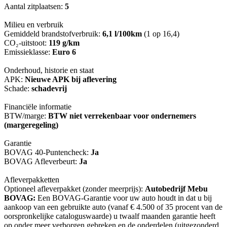
Aantal zitplaatsen:
5
Milieu en verbruik
Gemiddeld brandstofverbruik:
6,1 l/100km
(1 op 16,4)
CO₂-uitstoot:
119 g/km
Emissieklasse:
Euro 6
Onderhoud, historie en staat
APK:
Nieuwe APK bij aflevering
Schade:
schadevrij
Financiële informatie
BTW/marge:
BTW niet verrekenbaar voor ondernemers
(margeregeling)
Garantie
BOVAG 40-Puntencheck:
Ja
BOVAG Afleverbeurt:
Ja
Afleverpakketten
Optioneel afleverpakket (zonder meerprijs):
Autobedrijf Mebu
BOVAG:
Een BOVAG-Garantie voor uw auto houdt in dat u bij
aankoop van een gebruikte auto (vanaf € 4.500 of 35 procent van de
oorspronkelijke cataloguswaarde) u twaalf maanden garantie heeft
op onder meer verborgen gebreken en de onderdelen (uitgezonderd