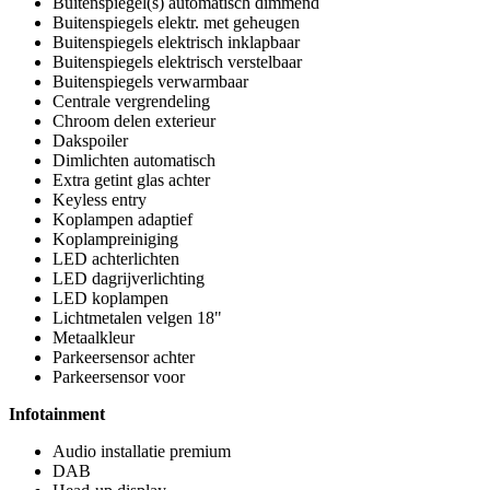
Buitenspiegel(s) automatisch dimmend
Buitenspiegels elektr. met geheugen
Buitenspiegels elektrisch inklapbaar
Buitenspiegels elektrisch verstelbaar
Buitenspiegels verwarmbaar
Centrale vergrendeling
Chroom delen exterieur
Dakspoiler
Dimlichten automatisch
Extra getint glas achter
Keyless entry
Koplampen adaptief
Koplampreiniging
LED achterlichten
LED dagrijverlichting
LED koplampen
Lichtmetalen velgen 18"
Metaalkleur
Parkeersensor achter
Parkeersensor voor
Infotainment
Audio installatie premium
DAB