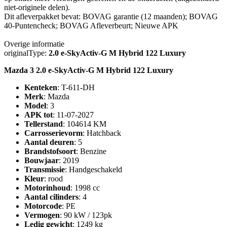
niet-originele delen).
Dit afleverpakket bevat: BOVAG garantie (12 maanden); BOVAG
40-Puntencheck; BOVAG Afleverbeurt; Nieuwe APK
Overige informatie
originalType:
2.0 e-SkyActiv-G M Hybrid 122 Luxury
Mazda 3 2.0 e-SkyActiv-G M Hybrid 122 Luxury
Kenteken
: T-611-DH
Merk
: Mazda
Model
: 3
APK tot
: 11-07-2027
Tellerstand
: 104614 KM
Carrosserievorm
: Hatchback
Aantal deuren
: 5
Brandstofsoort
: Benzine
Bouwjaar
: 2019
Transmissie
: Handgeschakeld
Kleur
: rood
Motorinhoud
: 1998 cc
Aantal cilinders
: 4
Motorcode
: PE
Vermogen
: 90 kW / 123pk
Ledig gewicht
: 1249 kg