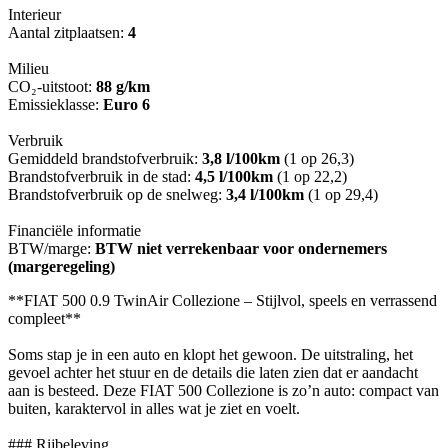
Interieur
Aantal zitplaatsen:
4
Milieu
CO₂-uitstoot:
88 g/km
Emissieklasse:
Euro 6
Verbruik
Gemiddeld brandstofverbruik:
3,8 l/100km
(1 op 26,3)
Brandstofverbruik in de stad:
4,5 l/100km
(1 op 22,2)
Brandstofverbruik op de snelweg:
3,4 l/100km
(1 op 29,4)
Financiële informatie
BTW/marge:
BTW niet verrekenbaar voor ondernemers
(margeregeling)
**FIAT 500 0.9 TwinAir Collezione – Stijlvol, speels en verrassend
compleet**
Soms stap je in een auto en klopt het gewoon. De uitstraling, het
gevoel achter het stuur en de details die laten zien dat er aandacht
aan is besteed. Deze FIAT 500 Collezione is zo’n auto: compact van
buiten, karaktervol in alles wat je ziet en voelt.
### Rijbeleving