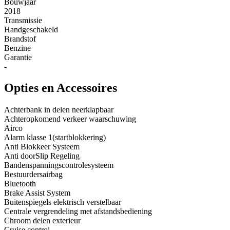
Bouwjaar
2018
Transmissie
Handgeschakeld
Brandstof
Benzine
Garantie
-
Opties en Accessoires
Achterbank in delen neerklapbaar
Achteropkomend verkeer waarschuwing
Airco
Alarm klasse 1(startblokkering)
Anti Blokkeer Systeem
Anti doorSlip Regeling
Bandenspanningscontrolesysteem
Bestuurdersairbag
Bluetooth
Brake Assist System
Buitenspiegels elektrisch verstelbaar
Centrale vergrendeling met afstandsbediening
Chroom delen exterieur
Cruise control