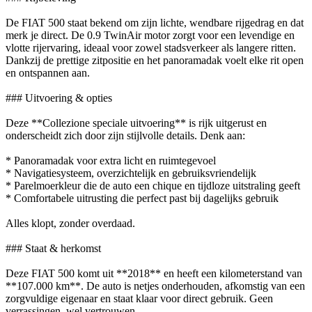
De FIAT 500 staat bekend om zijn lichte, wendbare rijgedrag en dat
merk je direct. De 0.9 TwinAir motor zorgt voor een levendige en
vlotte rijervaring, ideaal voor zowel stadsverkeer als langere ritten.
Dankzij de prettige zitpositie en het panoramadak voelt elke rit open
en ontspannen aan.
### Uitvoering & opties
Deze **Collezione speciale uitvoering** is rijk uitgerust en
onderscheidt zich door zijn stijlvolle details. Denk aan:
* Panoramadak voor extra licht en ruimtegevoel
* Navigatiesysteem, overzichtelijk en gebruiksvriendelijk
* Parelmoerkleur die de auto een chique en tijdloze uitstraling geeft
* Comfortabele uitrusting die perfect past bij dagelijks gebruik
Alles klopt, zonder overdaad.
### Staat & herkomst
Deze FIAT 500 komt uit **2018** en heeft een kilometerstand van
**107.000 km**. De auto is netjes onderhouden, afkomstig van een
zorgvuldige eigenaar en staat klaar voor direct gebruik. Geen
verrassingen, wel vertrouwen.