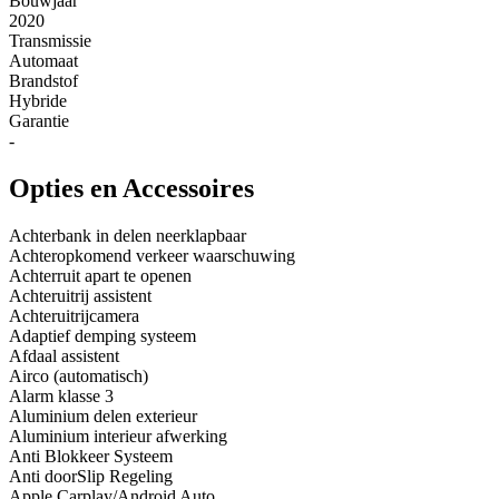
Bouwjaar
2020
Transmissie
Automaat
Brandstof
Hybride
Garantie
-
Opties en Accessoires
Achterbank in delen neerklapbaar
Achteropkomend verkeer waarschuwing
Achterruit apart te openen
Achteruitrij assistent
Achteruitrijcamera
Adaptief demping systeem
Afdaal assistent
Airco (automatisch)
Alarm klasse 3
Aluminium delen exterieur
Aluminium interieur afwerking
Anti Blokkeer Systeem
Anti doorSlip Regeling
Apple Carplay/Android Auto