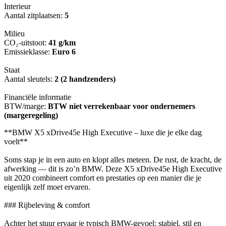
Interieur
Aantal zitplaatsen:
5
Milieu
CO₂-uitstoot:
41 g/km
Emissieklasse:
Euro 6
Staat
Aantal sleutels:
2 (2 handzenders)
Financiële informatie
BTW/marge:
BTW niet verrekenbaar voor ondernemers
(margeregeling)
**BMW X5 xDrive45e High Executive – luxe die je elke dag
voelt**
Soms stap je in een auto en klopt alles meteen. De rust, de kracht, de
afwerking — dit is zo’n BMW. Deze X5 xDrive45e High Executive
uit 2020 combineert comfort en prestaties op een manier die je
eigenlijk zelf moet ervaren.
### Rijbeleving & comfort
Achter het stuur ervaar je typisch BMW-gevoel: stabiel, stil en