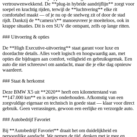
vertrouwenwekkend. De **plug-in hybride aandrijflijn** zorgt voor
soepel en krachtig rijden, terwijl de **luchtvering** elke rit
comfortabel maakt — of je nu op de snelweg zit of door de stad
rijdt. Dankzij de **camera’s** manoeuvreer je moeiteloos, ook in
krappe situaties. Dit is een SUV die ontspant, zelfs op lange ritten.
### Uitvoering & opties
De **High Executive-uitvoering** staat garant voor luxe en
doordachte details. Alles voelt logisch en hoogwaardig aan, met
opties die bijdragen aan comfort, veiligheid en gebruiksgemak. Een
auto die niet schreeuwt om aandacht, maar die je elke dag opnieuw
waardeert.
### Staat & herkomst
Deze BMW X5 uit **2020** heeft een kilometerstand van
**147.000 km** en is netjes onderhouden. Afkomstig van een
zorgvuldige eigenaar en technisch in goede staat — klaar voor direct
gebruik. Geen verrassingen, gewoon een eerlijke en verzorgde auto.
### Autobedrijf Favoriet
Bij **Autobedrijf Favoriet** draait het om duidelijkheid en
persoonlijke aandacht. We nemen de tijd, denken met je mee en