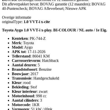
Dit afleverpakket bevat: BOVAG garantie (12 maanden); BOVAG
40-Puntencheck; BOVAG Afleverbeurt; Nieuwe APK
Overige informatie
originalType:
1.0 VVT-i x-cite
Toyota Aygo 1.0 VVT-i x-play. BI-COLOUR / NL auto / 1e Eig.
Kenteken
: PK-744-Z
Merk
: Toyota
Model
: Aygo
APK tot
: 17-11-2026
Tellerstand
: 86041 KM
Carrosserievorm
: Hatchback
Aantal deuren
: 5
Brandstofsoort
: Benzine
Bouwjaar
: 2017
Transmissie
: Handgeschakeld
Kleur
: rood
Bekleding
: Stof
Kleur interieur
: zwart
Motorinhoud
: 998 cc
Aantal cilinders
: 3
Motorcode
: 1KR
Vermogen
: 51 kW / 69pk