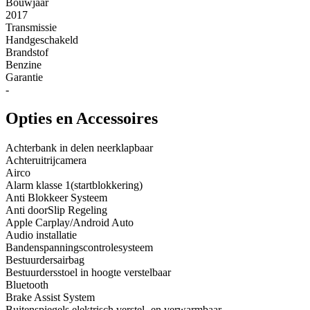
Bouwjaar
2017
Transmissie
Handgeschakeld
Brandstof
Benzine
Garantie
-
Opties en Accessoires
Achterbank in delen neerklapbaar
Achteruitrijcamera
Airco
Alarm klasse 1(startblokkering)
Anti Blokkeer Systeem
Anti doorSlip Regeling
Apple Carplay/Android Auto
Audio installatie
Bandenspanningscontrolesysteem
Bestuurdersairbag
Bestuurdersstoel in hoogte verstelbaar
Bluetooth
Brake Assist System
Buitenspiegels elektrisch verstel- en verwarmbaar