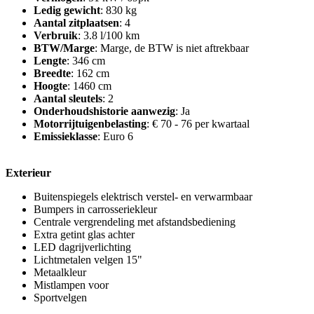
Ledig gewicht
: 830 kg
Aantal zitplaatsen
: 4
Verbruik
: 3.8 l/100 km
BTW/Marge
: Marge, de BTW is niet aftrekbaar
Lengte
: 346 cm
Breedte
: 162 cm
Hoogte
: 1460 cm
Aantal sleutels
: 2
Onderhoudshistorie aanwezig
: Ja
Motorrijtuigenbelasting
: € 70 - 76 per kwartaal
Emissieklasse
: Euro 6
Exterieur
Buitenspiegels elektrisch verstel- en verwarmbaar
Bumpers in carrosseriekleur
Centrale vergrendeling met afstandsbediening
Extra getint glas achter
LED dagrijverlichting
Lichtmetalen velgen 15"
Metaalkleur
Mistlampen voor
Sportvelgen