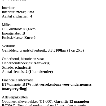
Interieur
Interieur:
zwart, Stof
Aantal zitplaatsen:
4
Milieu
CO₂-uitstoot:
88 g/km
Energielabel:
B
Emissieklasse:
Euro 6
Verbruik
Gemiddeld brandstofverbruik:
3,8 l/100km
(1 op 26,3)
Onderhoud, historie en staat
Onderhoudsboekjes:
Aanwezig
Schade:
schadevrij
Aantal sleutels:
2 (1 handzender)
Financiële informatie
BTW/marge:
BTW niet verrekenbaar voor ondernemers
(margeregeling)
Afleverpakketten
Optioneel afleverpakket (€ 1.000):
Garantie 12 maanden
BOVAG:
Benodigd onderhoud en 12 maanden garantie