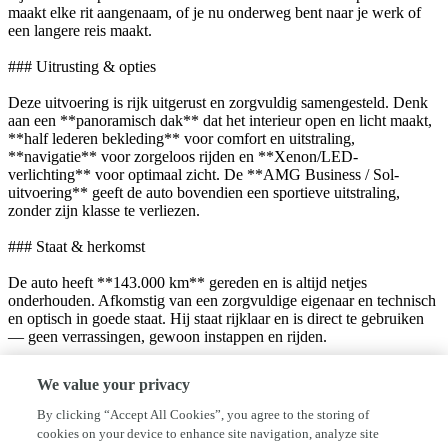
maakt elke rit aangenaam, of je nu onderweg bent naar je werk of
een langere reis maakt.
### Uitrusting & opties
Deze uitvoering is rijk uitgerust en zorgvuldig samengesteld. Denk
aan een **panoramisch dak** dat het interieur open en licht maakt,
**half lederen bekleding** voor comfort en uitstraling,
**navigatie** voor zorgeloos rijden en **Xenon/LED-
verlichting** voor optimaal zicht. De **AMG Business / Sol-
uitvoering** geeft de auto bovendien een sportieve uitstraling,
zonder zijn klasse te verliezen.
### Staat & herkomst
De auto heeft **143.000 km** gereden en is altijd netjes
onderhouden. Afkomstig van een zorgvuldige eigenaar en technisch
en optisch in goede staat. Hij staat rijklaar en is direct te gebruiken
— geen verrassingen, gewoon instappen en rijden.
### Autobedrijf Favoriet
We value your privacy
Bij **Autobedrijf Favoriet** draait het om vertrouwen en
By clicking “Accept All Cookies”, you agree to the storing of
persoonlijk contact. We nemen de tijd, zijn transparant over onze
cookies on your device to enhance site navigation, analyze site
auto’s en denken graag met je mee. Geen snelle praatjes, maar