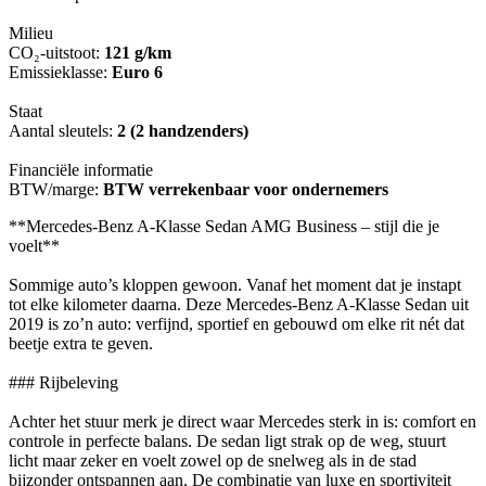
Milieu
CO₂-uitstoot:
121 g/km
Emissieklasse:
Euro 6
Staat
Aantal sleutels:
2 (2 handzenders)
Financiële informatie
BTW/marge:
BTW verrekenbaar voor ondernemers
**Mercedes-Benz A-Klasse Sedan AMG Business – stijl die je
voelt**
Sommige auto’s kloppen gewoon. Vanaf het moment dat je instapt
tot elke kilometer daarna. Deze Mercedes-Benz A-Klasse Sedan uit
2019 is zo’n auto: verfijnd, sportief en gebouwd om elke rit nét dat
beetje extra te geven.
### Rijbeleving
Achter het stuur merk je direct waar Mercedes sterk in is: comfort en
controle in perfecte balans. De sedan ligt strak op de weg, stuurt
licht maar zeker en voelt zowel op de snelweg als in de stad
bijzonder ontspannen aan. De combinatie van luxe en sportiviteit