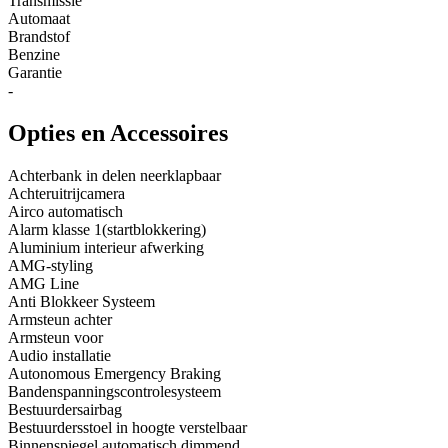
Transmissie
Automaat
Brandstof
Benzine
Garantie
-
Opties en Accessoires
Achterbank in delen neerklapbaar
Achteruitrijcamera
Airco automatisch
Alarm klasse 1(startblokkering)
Aluminium interieur afwerking
AMG-styling
AMG Line
Anti Blokkeer Systeem
Armsteun achter
Armsteun voor
Audio installatie
Autonomous Emergency Braking
Bandenspanningscontrolesysteem
Bestuurdersairbag
Bestuurdersstoel in hoogte verstelbaar
Binnenspiegel automatisch dimmend