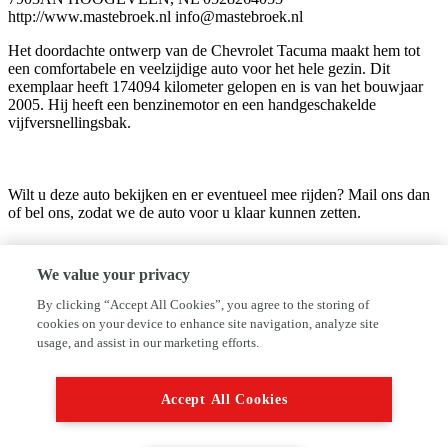
http://www.mastebroek.nl info@mastebroek.nl
Het doordachte ontwerp van de Chevrolet Tacuma maakt hem tot
een comfortabele en veelzijdige auto voor het hele gezin. Dit
exemplaar heeft 174094 kilometer gelopen en is van het bouwjaar
2005. Hij heeft een benzinemotor en een handgeschakelde
vijfversnellingsbak.
Wilt u deze auto bekijken en er eventueel mee rijden? Mail ons dan
of bel ons, zodat we de auto voor u klaar kunnen zetten.
Bedrijfsinformatie
We value your privacy
Welkom bij Mastebroek's autobedrijven, met vestigingen in de
By clicking “Accept All Cookies”, you agree to the storing of
Krim, Hardenberg en Hoogeveen. Wij zijn specialist in het merk
cookies on your device to enhance site navigation, analyze site
Suzuki (Hoogeveen) en daarnaast specialist in Mitsubishi en
usage, and assist in our marketing efforts.
Hyundai. daarnaast hebben wij een groot aanbod occasions van alle
merken. wij willen u aanraden ons te bellen alvorens u ons bezoekt
om zeker te zijn op welke vestiging de auto van uw keuze staat.
Accept All Cookies
Voor meer informatie kunt u Bellen met Han, Hoogeveen 0528-
264055 of Jan, Hardenberg 0523-267000 of Gerald, de Krim 0524-
571777. Helemaal actueel zijn? Download nu onze app. Mastebroek