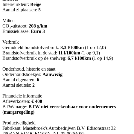
Interieurkleur:
Beige
Aantal zitplaatsen:
5
Milieu
CO₂-uitstoot:
208 g/km
Emissieklasse:
Euro 3
Verbruik
Gemiddeld brandstofverbruik:
8,3 l/100km
(1 op 12,0)
Brandstofverbruik in de stad:
11 l/100km
(1 op 9,1)
Brandstofverbruik op de snelweg:
6,7 l/100km
(1 op 14,9)
Onderhoud, historie en staat
Onderhoudsboekjes:
Aanwezig
Aantal eigenaren:
6
Aantal sleutels:
2
Financiële informatie
Afleverkosten:
€ 400
BTW/marge:
BTW niet verrekenbaar voor ondernemers
(margeregeling)
Productveiligheid
Fabrikant: Mastebroek's Autobedrijven B.V. Edisonstraat 32
7903AN HOOGEVEEN, NL 0528264055