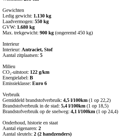
Gewichten
Ledig gewicht:
1.130 kg
Laadvermogen:
550 kg
GVW:
1.680 kg
Max. trekgewicht:
900 kg
(ongeremd 450 kg)
Interieur
Interieur:
Antraciet, Stof
Aantal zitplaatsen:
5
Milieu
CO₂-uitstoot:
122 g/km
Energielabel:
B
Emissieklasse:
Euro 6
Verbruik
Gemiddeld brandstofverbruik:
4,5 l/100km
(1 op 22,2)
Brandstofverbruik in de stad:
5,4 l/100km
(1 op 18,5)
Brandstofverbruik op de snelweg:
4,1 l/100km
(1 op 24,4)
Onderhoud, historie en staat
Aantal eigenaren:
2
Aantal sleutels:
2 (2 handzenders)