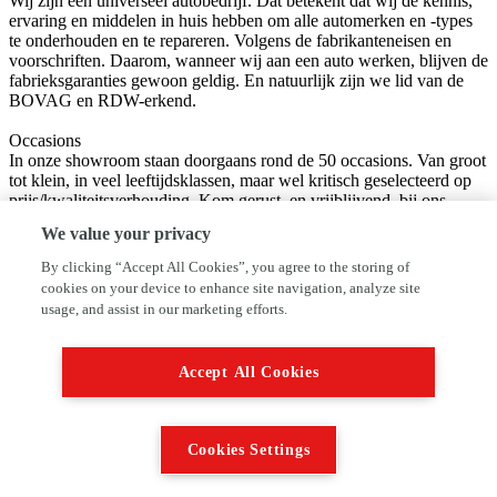
Wij zijn een universeel autobedrijf. Dat betekent dat wij de kennis,
ervaring en middelen in huis hebben om alle automerken en -types
te onderhouden en te repareren. Volgens de fabrikanteneisen en
voorschriften. Daarom, wanneer wij aan een auto werken, blijven de
fabrieksgaranties gewoon geldig. En natuurlijk zijn we lid van de
BOVAG en RDW-erkend.
Occasions
In onze showroom staan doorgaans rond de 50 occasions. Van groot
tot klein, in veel leeftijdsklassen, maar wel kritisch geselecteerd op
prijs/kwaliteitsverhouding. Kom gerust, en vrijblijvend, bij ons
kijken.
We value your privacy
Via www.autofirst-rovemij.nl/beoordelingen kunt u lezen wat onze
By clicking “Accept All Cookies”, you agree to the storing of
bestaande klanten van ons denken. Daar zijn we best trots op.
cookies on your device to enhance site navigation, analyze site
usage, and assist in our marketing efforts.
Wij hopen u snel bij ons te zien. De koffie wordt vers gezet.
Met vriendelijke groet
Accept All Cookies
Autobedrijf Rovemij
Hofland 160
3641 GJ Mijdrecht
Cookies Settings
0297-239290
info@rovemij.nl