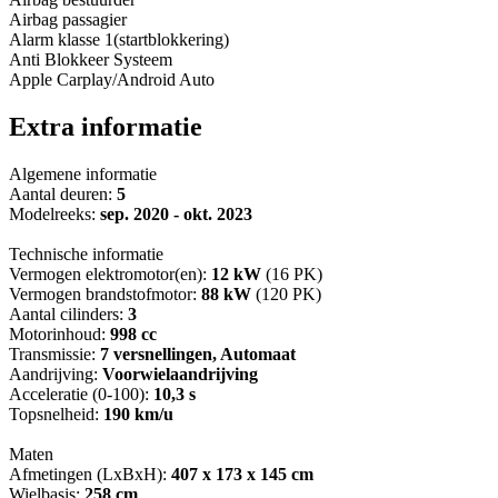
Airbag passagier
Alarm klasse 1(startblokkering)
Anti Blokkeer Systeem
Apple Carplay/Android Auto
Extra informatie
Algemene informatie
Aantal deuren:
5
Modelreeks:
sep. 2020 - okt. 2023
Technische informatie
Vermogen elektromotor(en):
12 kW
(16 PK)
Vermogen brandstofmotor:
88 kW
(120 PK)
Aantal cilinders:
3
Motorinhoud:
998 cc
Transmissie:
7 versnellingen, Automaat
Aandrijving:
Voorwielaandrijving
Acceleratie (0-100):
10,3 s
Topsnelheid:
190 km/u
Maten
Afmetingen (LxBxH):
407 x 173 x 145 cm
Wielbasis:
258 cm