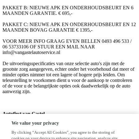
PAKKET B: NIEUWE APK EN ONDERHOUDSBEURT EN 6
MAANDEN GARANTIE. € 695,-
PAKKET C: NIEUWE APK EN ONDERHOUDSBEURT EN 12
MAANDEN BOVAG GARANTIE € 1395,-
VOOR MEER INFO GRAAG EVEN BELLEN 0493 496 533 /
06 53733106 OF STUUR EEN MAIL NAAR
info@vangastelautoservice.nl
De uitvoeringsspecificaties van onze selectie auto's zijn met de
grootste zorg aangegeven, echter onder het voorbehoud dat meer of
minder opties nimmer tot een lagere of hogere prijs leiden. Om
teleurstelling te voorkomen dient u voor de aankoop te controleren
of de voor u de belangrijkste opties ook daadwerkelijk op de auto
aanwezig zijn.
Autofirst van Gastel
Half Elfje 18
We value your privacy
5711ES Someren
0493496533
By clicking “Accept All Cookies”, you agree to the storing of
info@vangastelautoservice.nl
cookies on your device to enhance site navigation, analyze site