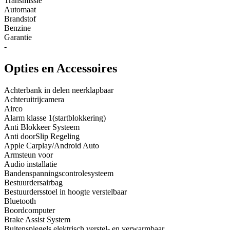
Transmissie
Automaat
Brandstof
Benzine
Garantie
-
Opties en Accessoires
Achterbank in delen neerklapbaar
Achteruitrijcamera
Airco
Alarm klasse 1(startblokkering)
Anti Blokkeer Systeem
Anti doorSlip Regeling
Apple Carplay/Android Auto
Armsteun voor
Audio installatie
Bandenspanningscontrolesysteem
Bestuurdersairbag
Bestuurdersstoel in hoogte verstelbaar
Bluetooth
Boordcomputer
Brake Assist System
Buitenspiegels elektrisch verstel- en verwarmbaar