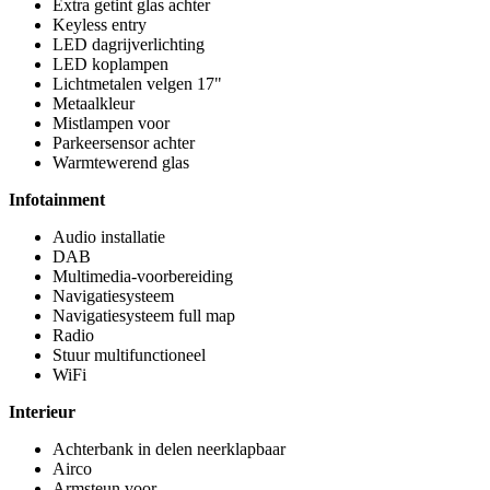
Extra getint glas achter
Keyless entry
LED dagrijverlichting
LED koplampen
Lichtmetalen velgen 17"
Metaalkleur
Mistlampen voor
Parkeersensor achter
Warmtewerend glas
Infotainment
Audio installatie
DAB
Multimedia-voorbereiding
Navigatiesysteem
Navigatiesysteem full map
Radio
Stuur multifunctioneel
WiFi
Interieur
Achterbank in delen neerklapbaar
Airco
Armsteun voor