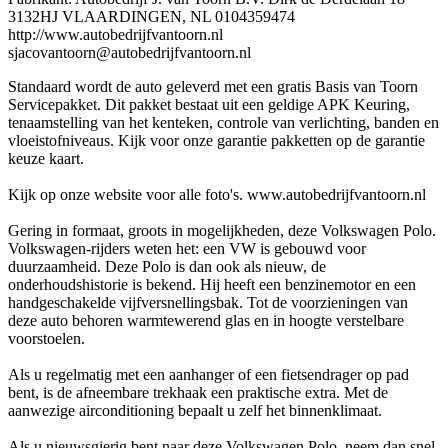
3132HJ VLAARDINGEN, NL 0104359474
http://www.autobedrijfvantoorn.nl
sjacovantoorn@autobedrijfvantoorn.nl
Standaard wordt de auto geleverd met een gratis Basis van Toorn
Servicepakket. Dit pakket bestaat uit een geldige APK Keuring,
tenaamstelling van het kenteken, controle van verlichting, banden en
vloeistofniveaus. Kijk voor onze garantie pakketten op de garantie
keuze kaart.
Kijk op onze website voor alle foto's. www.autobedrijfvantoorn.nl
Gering in formaat, groots in mogelijkheden, deze Volkswagen Polo.
Volkswagen-rijders weten het: een VW is gebouwd voor
duurzaamheid. Deze Polo is dan ook als nieuw, de
onderhoudshistorie is bekend. Hij heeft een benzinemotor en een
handgeschakelde vijfversnellingsbak. Tot de voorzieningen van
deze auto behoren warmtewerend glas en in hoogte verstelbare
voorstoelen.
Als u regelmatig met een aanhanger of een fietsendrager op pad
bent, is de afneembare trekhaak een praktische extra. Met de
aanwezige airconditioning bepaalt u zelf het binnenklimaat.
Als u nieuwsgierig bent naar deze Volkswagen Polo, neem dan snel