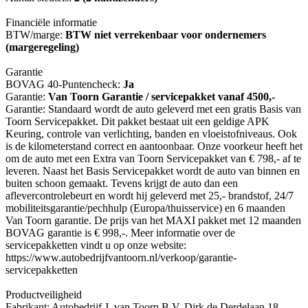
Financiële informatie
BTW/marge:
BTW niet verrekenbaar voor ondernemers
(margeregeling)
Garantie
BOVAG 40-Puntencheck:
Ja
Garantie:
Van Toorn Garantie / servicepakket vanaf 4500,-
Garantie: Standaard wordt de auto geleverd met een gratis Basis van
Toorn Servicepakket. Dit pakket bestaat uit een geldige APK
Keuring, controle van verlichting, banden en vloeistofniveaus. Ook
is de kilometerstand correct en aantoonbaar. Onze voorkeur heeft het
om de auto met een Extra van Toorn Servicepakket van € 798,- af te
leveren. Naast het Basis Servicepakket wordt de auto van binnen en
buiten schoon gemaakt. Tevens krijgt de auto dan een
aflevercontrolebeurt en wordt hij geleverd met 25,- brandstof, 24/7
mobiliteitsgarantie/pechhulp (Europa/thuisservice) en 6 maanden
Van Toorn garantie. De prijs van het MAXI pakket met 12 maanden
BOVAG garantie is € 998,-. Meer informatie over de
servicepakketten vindt u op onze website:
https://www.autobedrijfvantoorn.nl/verkoop/garantie-
servicepakketten
Productveiligheid
Fabrikant: Autobedrijf J. van Toorn B.V. Dirk de Derdelaan 18