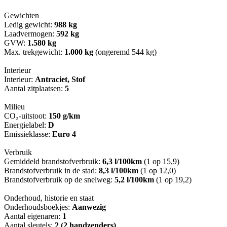
Gewichten
Ledig gewicht:
988 kg
Laadvermogen:
592 kg
GVW:
1.580 kg
Max. trekgewicht:
1.000 kg
(ongeremd 544 kg)
Interieur
Interieur:
Antraciet, Stof
Aantal zitplaatsen:
5
Milieu
CO₂-uitstoot:
150 g/km
Energielabel:
D
Emissieklasse:
Euro 4
Verbruik
Gemiddeld brandstofverbruik:
6,3 l/100km
(1 op 15,9)
Brandstofverbruik in de stad:
8,3 l/100km
(1 op 12,0)
Brandstofverbruik op de snelweg:
5,2 l/100km
(1 op 19,2)
Onderhoud, historie en staat
Onderhoudsboekjes:
Aanwezig
Aantal eigenaren:
1
Aantal sleutels:
2 (2 handzenders)