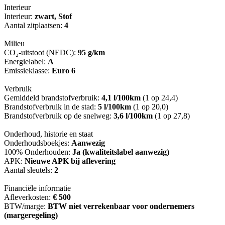
Interieur
Interieur:
zwart, Stof
Aantal zitplaatsen:
4
Milieu
CO₂-uitstoot (NEDC):
95 g/km
Energielabel:
A
Emissieklasse:
Euro 6
Verbruik
Gemiddeld brandstofverbruik:
4,1 l/100km
(1 op 24,4)
Brandstofverbruik in de stad:
5 l/100km
(1 op 20,0)
Brandstofverbruik op de snelweg:
3,6 l/100km
(1 op 27,8)
Onderhoud, historie en staat
Onderhoudsboekjes:
Aanwezig
100% Onderhouden:
Ja (kwaliteitslabel aanwezig)
APK:
Nieuwe APK bij aflevering
Aantal sleutels:
2
Financiële informatie
Afleverkosten:
€ 500
BTW/marge:
BTW niet verrekenbaar voor ondernemers
(margeregeling)