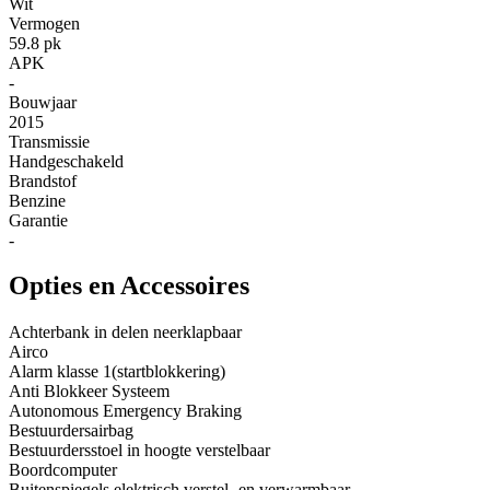
Wit
Vermogen
59.8 pk
APK
-
Bouwjaar
2015
Transmissie
Handgeschakeld
Brandstof
Benzine
Garantie
-
Opties en Accessoires
Achterbank in delen neerklapbaar
Airco
Alarm klasse 1(startblokkering)
Anti Blokkeer Systeem
Autonomous Emergency Braking
Bestuurdersairbag
Bestuurdersstoel in hoogte verstelbaar
Boordcomputer
Buitenspiegels elektrisch verstel- en verwarmbaar