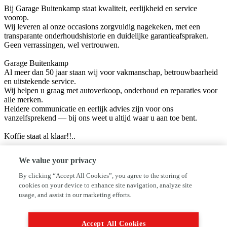
Bij Garage Buitenkamp staat kwaliteit, eerlijkheid en service
voorop.
Wij leveren al onze occasions zorgvuldig nagekeken, met een
transparante onderhoudshistorie en duidelijke garantieafspraken.
Geen verrassingen, wel vertrouwen.
Garage Buitenkamp
Al meer dan 50 jaar staan wij voor vakmanschap, betrouwbaarheid
en uitstekende service.
Wij helpen u graag met autoverkoop, onderhoud en reparaties voor
alle merken.
Heldere communicatie en eerlijk advies zijn voor ons
vanzelfsprekend — bij ons weet u altijd waar u aan toe bent.
Koffie staat al klaar!!..
Openingstijden
We value your privacy
Maandag: 08:30 – 17:00
Dinsdag: 08:30 – 17:00
By clicking “Accept All Cookies”, you agree to the storing of
Woensdag: 08:30 – 17:00
cookies on your device to enhance site navigation, analyze site
Donderdag: 08:30 – 17:00
usage, and assist in our marketing efforts.
Vrijdag: 08:30 – 17:00
Adres & Contact
Accept All Cookies