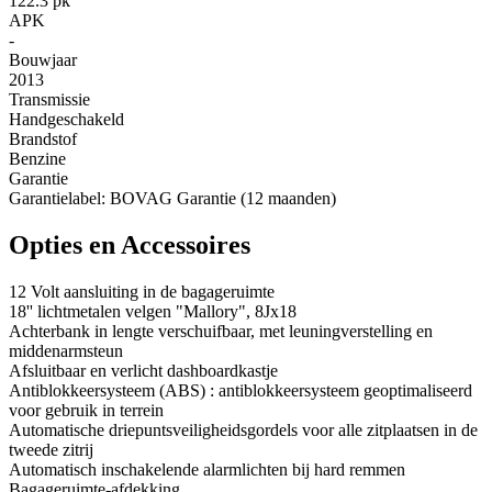
122.3 pk
APK
-
Bouwjaar
2013
Transmissie
Handgeschakeld
Brandstof
Benzine
Garantie
Garantielabel: BOVAG Garantie (12 maanden)
Opties en Accessoires
12 Volt aansluiting in de bagageruimte
18'' lichtmetalen velgen "Mallory", 8Jx18
Achterbank in lengte verschuifbaar, met leuningverstelling en
middenarmsteun
Afsluitbaar en verlicht dashboardkastje
Antiblokkeersysteem (ABS) : antiblokkeersysteem geoptimaliseerd
voor gebruik in terrein
Automatische driepuntsveiligheidsgordels voor alle zitplaatsen in de
tweede zitrij
Automatisch inschakelende alarmlichten bij hard remmen
Bagageruimte-afdekking