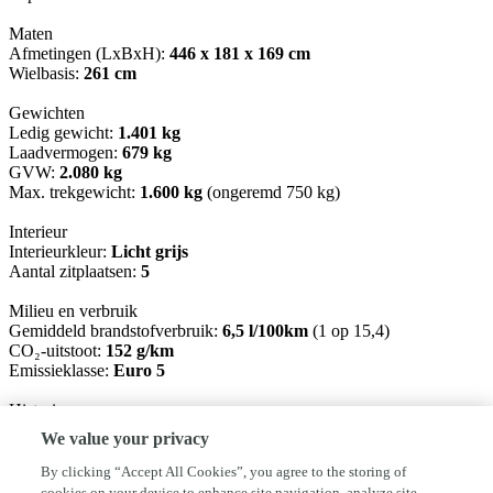
Maten
Afmetingen (LxBxH):
446 x 181 x 169 cm
Wielbasis:
261 cm
Gewichten
Ledig gewicht:
1.401 kg
Laadvermogen:
679 kg
GVW:
2.080 kg
Max. trekgewicht:
1.600 kg
(ongeremd 750 kg)
Interieur
Interieurkleur:
Licht grijs
Aantal zitplaatsen:
5
Milieu en verbruik
Gemiddeld brandstofverbruik:
6,5 l/100km
(1 op 15,4)
CO₂-uitstoot:
152 g/km
Emissieklasse:
Euro 5
Historie
Onderhoudsboekjes:
Aanwezig (dealer onderhouden)
We value your privacy
Financiële informatie
By clicking “Accept All Cookies”, you agree to the storing of
BTW/marge:
BTW niet verrekenbaar voor ondernemers
cookies on your device to enhance site navigation, analyze site