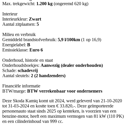
Max. trekgewicht:
1.200 kg
(ongeremd 620 kg)
Interieur
Interieurkleur:
Zwart
Aantal zitplaatsen:
5
Milieu en verbruik
Gemiddeld brandstofverbruik:
5,9 l/100km
(1 op 16,9)
Energielabel:
B
Emissieklasse:
Euro 6
Onderhoud, historie en staat
Onderhoudsboekjes:
Aanwezig (dealer onderhouden)
Schade:
schadevrij
Aantal sleutels:
2 (2 handzenders)
Financiële informatie
BTW/marge:
BTW verrekenbaar voor ondernemers
Deze Skoda Kamiq komt uit 2024, werd geleverd van 21-10-2020
tot 31-03-2024 en kostte toen € 33.820,-. Deze geïmporteerde
personenauto staat sinds 2025 op kenteken, is voorzien van een
benzine-motor, heeft een maximum vermogen van 81 kW (110 PK)
en een cilinderinhoud van 999 cc.