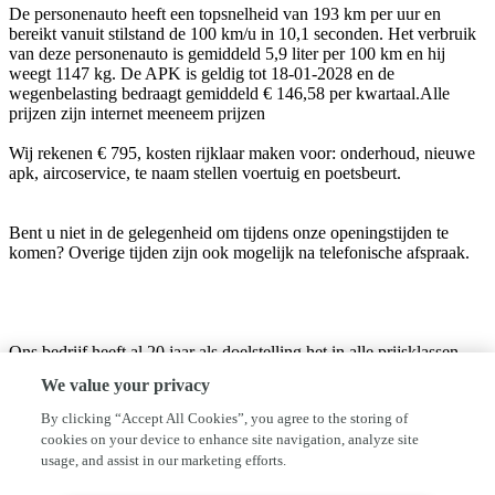
De personenauto heeft een topsnelheid van 193 km per uur en
bereikt vanuit stilstand de 100 km/u in 10,1 seconden. Het verbruik
van deze personenauto is gemiddeld 5,9 liter per 100 km en hij
weegt 1147 kg. De APK is geldig tot 18-01-2028 en de
wegenbelasting bedraagt gemiddeld € 146,58 per kwartaal.Alle
prijzen zijn internet meeneem prijzen
Wij rekenen € 795, kosten rijklaar maken voor: onderhoud, nieuwe
apk, aircoservice, te naam stellen voertuig en poetsbeurt.
Bent u niet in de gelegenheid om tijdens onze openingstijden te
komen? Overige tijden zijn ook mogelijk na telefonische afspraak.
Ons bedrijf heeft al 20 jaar als doelstelling het in alle prijsklassen
aanbieden van gebruikte automobielen in nette staat tegen de
We value your privacy
scherpste prijs.
Met ons assortiment bieden wij particulieren een keuze in kwaliteits-
By clicking “Accept All Cookies”, you agree to the storing of
occasions.
cookies on your device to enhance site navigation, analyze site
Graag nodigen wij u uit ons actuele aanbod te bekijken. Indien u
usage, and assist in our marketing efforts.
hier niet de auto van uw keuze aantreft, kunt u natuurlijk altijd
telefonisch of per e-mail contact met ons opnemen. Onze voorraad is