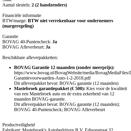
Aantal sleutels:
2 (2 handzenders)
Financiële informatie
BTW/marge:
BTW niet verrekenbaar voor ondernemers
(margeregeling)
Garantie
BOVAG 40-Puntencheck:
Ja
BOVAG Afleverbeurt:
Ja
Beschikbare afleverpakketten:
BOVAG Garantie 12 maanden (zonder meerprijs):
https://www.bovag.nl/BovagWebsite/media/BovagMediaFile
Garantievoorwaarden-Auto-1-2-2018.pdf
Dit afleverpakket bevat: BOVAG garantie (12 maanden)
Mastebroek garantiepakket (€ 500):
Kies voor de kwaliteit
van een Mastebroek auto en de extra zekerheid van 12
maanden BOVAG-garantie.
Dit afleverpakket bevat: BOVAG garantie (12 maanden);
BOVAG 40-Puntencheck; BOVAG Afleverbeurt
Productveiligheid
Fabrikant: Mastebroek's Autobedrijven B.V. Edisonstraat 32