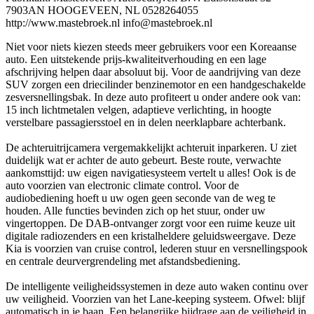
7903AN HOOGEVEEN, NL 0528264055
http://www.mastebroek.nl info@mastebroek.nl
Niet voor niets kiezen steeds meer gebruikers voor een Koreaanse
auto. Een uitstekende prijs-kwaliteitverhouding en een lage
afschrijving helpen daar absoluut bij. Voor de aandrijving van deze
SUV zorgen een driecilinder benzinemotor en een handgeschakelde
zesversnellingsbak. In deze auto profiteert u onder andere ook van:
15 inch lichtmetalen velgen, adaptieve verlichting, in hoogte
verstelbare passagiersstoel en in delen neerklapbare achterbank.
De achteruitrijcamera vergemakkelijkt achteruit inparkeren. U ziet
duidelijk wat er achter de auto gebeurt. Beste route, verwachte
aankomsttijd: uw eigen navigatiesysteem vertelt u alles! Ook is de
auto voorzien van electronic climate control. Voor de
audiobediening hoeft u uw ogen geen seconde van de weg te
houden. Alle functies bevinden zich op het stuur, onder uw
vingertoppen. De DAB-ontvanger zorgt voor een ruime keuze uit
digitale radiozenders en een kristalheldere geluidsweergave. Deze
Kia is voorzien van cruise control, lederen stuur en versnellingspook
en centrale deurvergrendeling met afstandsbediening.
De intelligente veiligheidssystemen in deze auto waken continu over
uw veiligheid. Voorzien van het Lane-keeping systeem. Ofwel: blijf
automatisch in je baan. Een belangrijke bijdrage aan de veiligheid in