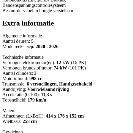
Bandenspanningscontrolesysteem
Bestuurdersstoel in hoogte verstelbaar
Extra informatie
Algemene informatie
Aantal deuren:
5
Modelreeks:
sep. 2020 - 2026
Technische informatie
Vermogen elektromotor(en):
12 kW
(16 PK)
Vermogen brandstofmotor:
74 kW
(101 PK)
Aantal cilinders:
3
Motorinhoud:
998 cc
Transmissie:
6 versnellingen, Handgeschakeld
Aandrijving:
Voorwielaandrijving
Acceleratie (0-100):
11,3 s
Topsnelheid:
179 km/u
Maten
Afmetingen (LxBxH):
414 x 176 x 152 cm
Wielbasis:
258 cm
Gewichten