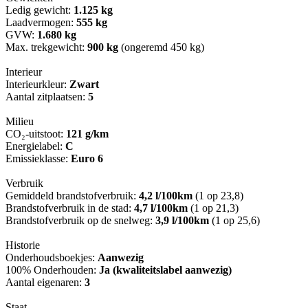
Ledig gewicht:
1.125 kg
Laadvermogen:
555 kg
GVW:
1.680 kg
Max. trekgewicht:
900 kg
(ongeremd 450 kg)
Interieur
Interieurkleur:
Zwart
Aantal zitplaatsen:
5
Milieu
CO₂-uitstoot:
121 g/km
Energielabel:
C
Emissieklasse:
Euro 6
Verbruik
Gemiddeld brandstofverbruik:
4,2 l/100km
(1 op 23,8)
Brandstofverbruik in de stad:
4,7 l/100km
(1 op 21,3)
Brandstofverbruik op de snelweg:
3,9 l/100km
(1 op 25,6)
Historie
Onderhoudsboekjes:
Aanwezig
100% Onderhouden:
Ja (kwaliteitslabel aanwezig)
Aantal eigenaren:
3
Staat