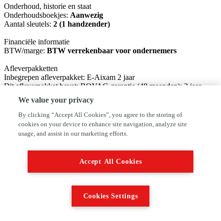
Onderhoud, historie en staat
Onderhoudsboekjes:
Aanwezig
Aantal sleutels:
2 (1 handzender)
Financiële informatie
BTW/marge:
BTW verrekenbaar voor ondernemers
Afleverpakketten
Inbegrepen afleverpakket: E-Aixam 2 jaar
Dit afleverpakket bevat: BOVAG garantie (48 maanden); 2 jaar
Aixam mobiliteitsgarantie, 2 jaar fabrieksgarantie, Afleverbeurt
We value your privacy
Graag contact op nemen voor beschikbaarheid
By clicking “Accept All Cookies”, you agree to the storing of
cookies on your device to enhance site navigation, analyze site
Gegevens:
usage, and assist in our marketing efforts.
Brommobiel Midden Nederland
Vaarkampseweg 2
6741LW LUNTEREN
Accept All Cookies
Tel: 0318-486190
E-mail: info@brommobielmiddennederland.nl
Website: www.brommobielmiddennederland.nl
Cookies Settings
Brommobiel Midden Nederland is onderdeel van AutoFirst
Autobedrijf Roseboom