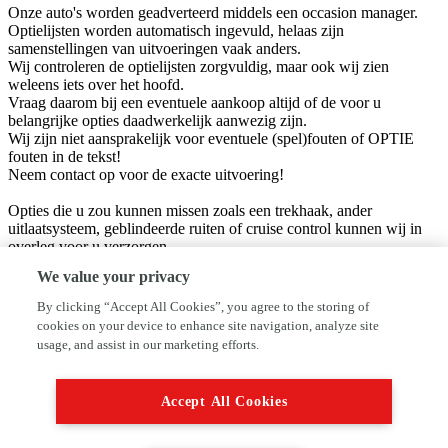
Onze auto's worden geadverteerd middels een occasion manager.
Optielijsten worden automatisch ingevuld, helaas zijn
samenstellingen van uitvoeringen vaak anders.
Wij controleren de optielijsten zorgvuldig, maar ook wij zien
weleens iets over het hoofd.
Vraag daarom bij een eventuele aankoop altijd of de voor u
belangrijke opties daadwerkelijk aanwezig zijn.
Wij zijn niet aansprakelijk voor eventuele (spel)fouten of OPTIE
fouten in de tekst!
Neem contact op voor de exacte uitvoering!
Opties die u zou kunnen missen zoals een trekhaak, ander
uitlaatsysteem, geblindeerde ruiten of cruise control kunnen wij in
overleg voor u verzorgen.
Neem contact op voor de mogelijkheden!
We value your privacy
Welkom bij Autobedrijf P. de Jong B.V, Wij zijn gespecialiseerd in
de inkoop en verkoop van gebruikte auto’s, Tevens leveren wij ook
By clicking “Accept All Cookies”, you agree to the storing of
nieuwe personenauto’s / bedrijfswagens. Bent u opzoek naar een
cookies on your device to enhance site navigation, analyze site
specifieke auto? Wij helpen u graag met zoeken naar de juiste
usage, and assist in our marketing efforts.
occasion. Wij maken gebruik van afleverpakketten, u kunt kiezen uit
een: Standaard, Uitgebreid, Zekerheid of Bovag afleverpakket.
Meer informatie over onze afleverpakketten vindt u als laatste foto
Accept All Cookies
van deze occasion of op onze website. U bent aan het goede adres
voor een plezierige en betrouwbare partner in de autobranche. Wij
zijn aangesloten bij Autofirst en Bovag. Bij ons bent u tevens aan