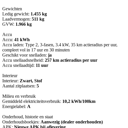
Gewichten
Ledig gewicht:
1.455 kg
Laadvermogen:
511 kg
GVW:
1.966 kg
Accu
Accu:
41 kWh
Accu laden: Type 2, 3-fasen, 3.4 kW, 35 km actieradius per uur,
compleet vol in 17 uur en 30 minuten
Geschikt voor snelladen:
ja
Accu snellaadsnelheid:
257 km actieradius per uur
Accu snellaadtijd:
11 uur
Interieur
Interieur:
Zwart, Stof
Aantal zitplaatsen:
5
Milieu en verbruik
Gemiddeld elektriciteitsverbruik:
10,2 kWh/100km
Energielabel:
A
Onderhoud, historie en staat
Onderhoudsboekjes:
Aanwezig (dealer onderhouden)
APK:
Nieuwe APK bij aflevering