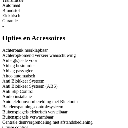
Transmissie
Automaat
Brandstof
Elektrisch
Garantie
-
Opties en Accessoires
Achterbank neerklapbaar
Achteropkomend verkeer waarschuwing
Airbag(s) side voor
Airbag bestuurder
Airbag passagier
Airco automatisch
Anti Blokkeer Systeem
Anti Blokkeer Systeem (ABS)
Anti Slip Control
Audio installatie
Autotelefoonvoorbereiding met Bluetooth
Bandenspanningscontrolesysteem
Buitenspiegels elektrisch verstelbaar
Buitenspiegels verwarmbaar
Centrale deurvergrendeling met afstandsbediening
Cruise control