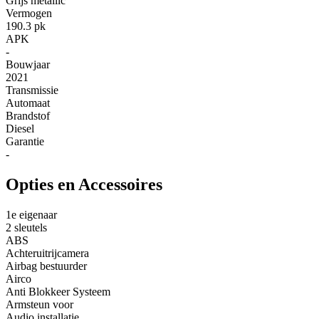
Grijs metallic
Vermogen
190.3 pk
APK
-
Bouwjaar
2021
Transmissie
Automaat
Brandstof
Diesel
Garantie
-
Opties en Accessoires
1e eigenaar
2 sleutels
ABS
Achteruitrijcamera
Airbag bestuurder
Airco
Anti Blokkeer Systeem
Armsteun voor
Audio installatie