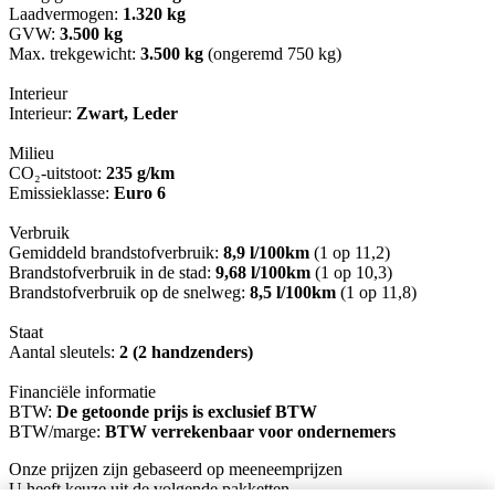
Laadvermogen:
1.320 kg
GVW:
3.500 kg
Max. trekgewicht:
3.500 kg
(ongeremd 750 kg)
Interieur
Interieur:
Zwart, Leder
Milieu
CO₂-uitstoot:
235 g/km
Emissieklasse:
Euro 6
Verbruik
Gemiddeld brandstofverbruik:
8,9 l/100km
(1 op 11,2)
Brandstofverbruik in de stad:
9,68 l/100km
(1 op 10,3)
Brandstofverbruik op de snelweg:
8,5 l/100km
(1 op 11,8)
Staat
Aantal sleutels:
2 (2 handzenders)
Financiële informatie
BTW:
De getoonde prijs is exclusief BTW
BTW/marge:
BTW verrekenbaar voor ondernemers
Onze prijzen zijn gebaseerd op meeneemprijzen
U heeft keuze uit de volgende pakketten