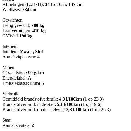
Afmetingen (LxBxH):
343 x 163 x 147 cm
Wielbasis:
234 cm
Gewichten
Ledig gewicht:
780 kg
Laadvermogen:
410 kg
GVW:
1.190 kg
Interieur
Interieur:
Zwart, Stof
Aantal zitplaatsen:
4
Milieu
CO₂-uitstoot:
99 g/km
Energielabel:
A
Emissieklasse:
Euro 5
Verbruik
Gemiddeld brandstofverbruik:
4,3 l/100km
(1 op 23,3)
Brandstofverbruik in de stad:
5,1 l/100km
(1 op 19,6)
Brandstofverbruik op de snelweg:
3,8 l/100km
(1 op 26,3)
Staat
Aantal sleutels:
2