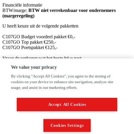
Financiële informatie
BTW/marge:
BTW niet verrekenbaar voor ondernemers
(margeregeling)
U heeft keuze uit de volgende pakketten
C107GO Budget voordeel pakket €0,-
C107GO Top pakket €250,-
C107GO Poetspakket €125,-
Vraag de verkoper wat het beste bij u past.
We value your privacy
C107GO.nl heeft diverse C1/107/108/Aygo op voorraad. Ook voor
reparatie en onderhoud voor alle C1/107/108/Aygo kunt u bij ons
By clicking “Accept All Cookies”, you agree to the storing of
terecht.
cookies on your device to enhance site navigation, analyze site
usage, and assist in our marketing efforts.
Gegevens:
C107GO.nl
Vaarkampseweg 2
Accept All Cookies
6741LW LUNTEREN
Tel: 0318-486190
E-mail: info@c107go.nl
Website: www.c107go.nl
Cookies Settings
C107GO.nl is een onderdeel van AutoFirst Autobedrijf Roseboom