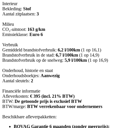
Interieur
Bekleding:
Stof
Aantal zitplaatsen:
3
Milieu
CO₂-uitstoot:
163 g/km
Emissieklasse:
Euro 6
Verbruik
Gemiddeld brandstofverbruik:
6,2 l/100km
(1 op 16,1)
Brandstofverbruik in de stad:
6,7 l/100km
(1 op 14,9)
Brandstofverbruik op de snelweg:
5,9 l/100km
(1 op 16,9)
Onderhoud, historie en staat
Onderhoudsboekjes:
Aanwezig
Aantal sleutels:
2
Financiële informatie
Afleverkosten:
€ 395 (incl. 21% BTW)
BTW:
De getoonde prijs is exclusief BTW
BTW/marge:
BTW verrekenbaar voor ondernemers
Beschikbare afleverpakketten:
BOVAG Garantie 6 maanden (zonder meerprijs):