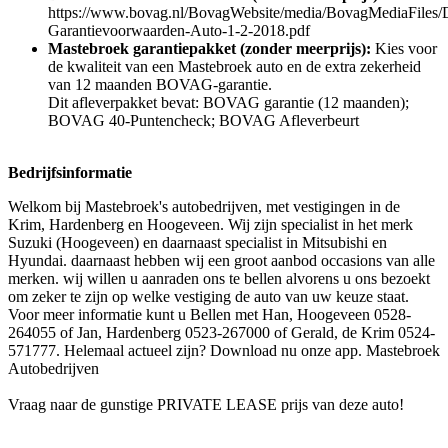
https://www.bovag.nl/BovagWebsite/media/BovagMediaFile
Garantievoorwaarden-Auto-1-2-2018.pdf
Mastebroek garantiepakket (zonder meerprijs):
Kies voor
de kwaliteit van een Mastebroek auto en de extra zekerheid
van 12 maanden BOVAG-garantie.
Dit afleverpakket bevat: BOVAG garantie (12 maanden);
BOVAG 40-Puntencheck; BOVAG Afleverbeurt
Bedrijfsinformatie
Welkom bij Mastebroek's autobedrijven, met vestigingen in de
Krim, Hardenberg en Hoogeveen. Wij zijn specialist in het merk
Suzuki (Hoogeveen) en daarnaast specialist in Mitsubishi en
Hyundai. daarnaast hebben wij een groot aanbod occasions van alle
merken. wij willen u aanraden ons te bellen alvorens u ons bezoekt
om zeker te zijn op welke vestiging de auto van uw keuze staat.
Voor meer informatie kunt u Bellen met Han, Hoogeveen 0528-
264055 of Jan, Hardenberg 0523-267000 of Gerald, de Krim 0524-
571777. Helemaal actueel zijn? Download nu onze app. Mastebroek
Autobedrijven
Vraag naar de gunstige PRIVATE LEASE prijs van deze auto!