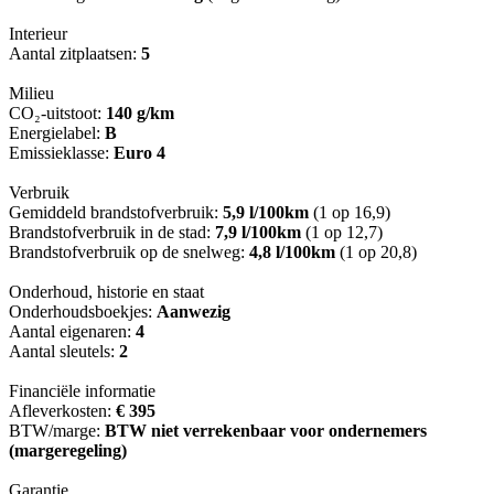
Interieur
Aantal zitplaatsen:
5
Milieu
CO₂-uitstoot:
140 g/km
Energielabel:
B
Emissieklasse:
Euro 4
Verbruik
Gemiddeld brandstofverbruik:
5,9 l/100km
(1 op 16,9)
Brandstofverbruik in de stad:
7,9 l/100km
(1 op 12,7)
Brandstofverbruik op de snelweg:
4,8 l/100km
(1 op 20,8)
Onderhoud, historie en staat
Onderhoudsboekjes:
Aanwezig
Aantal eigenaren:
4
Aantal sleutels:
2
Financiële informatie
Afleverkosten:
€ 395
BTW/marge:
BTW niet verrekenbaar voor ondernemers
(margeregeling)
Garantie